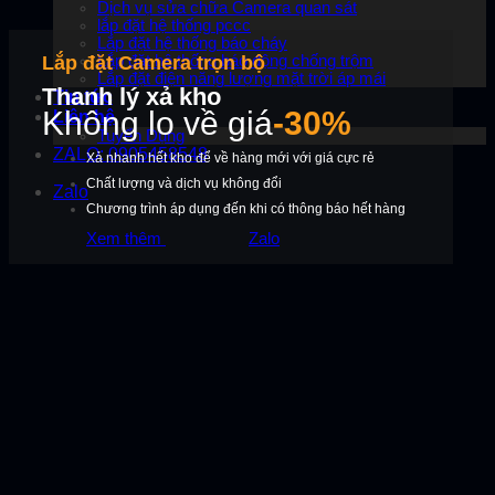
Dịch vụ sửa chữa Camera quan sát
lắp đặt hệ thống pccc
Lắp đặt hệ thống báo cháy
Lắp đặt Camera trọn bộ
Lắp đặt hệ thống báo động chống trộm
Lắp đặt điện năng lượng mặt trời áp mái
Thanh lý xả kho
Tin tức
Không lo về giá
-30%
Liên hệ
Tuyển Dụng
ZALO: 0905458548
Xả nhanh hết kho để về hàng mới với giá cực rẻ
Chất lượng và dịch vụ không đổi
Zalo
Chương trình áp dụng đến khi có thông báo hết hàng
Xem thêm
Zalo