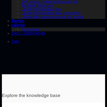
Dịch vụ sửa chữa Camera quan sát
lắp đặt hệ thống pccc
Lắp đặt hệ thống báo cháy
Lắp đặt hệ thống báo động chống trộm
Lắp đặt điện năng lượng mặt trời áp mái
Tin tức
Liên hệ
Tuyển Dụng
ZALO: 0905458548
Zalo
Explore the knowledge base