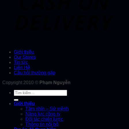
Giới thiệu
Our Stores
Tin tức
Liên Hệ
Câu hỏi thường gặp
Copyright 2010 ©
Phạm Nguyễn
Tìm
kiếm:
Giới thiệu
Tầm nhìn – Sứ mệnh
Năng lực công ty
Đối tác chiến lược
Thông tin nội bộ