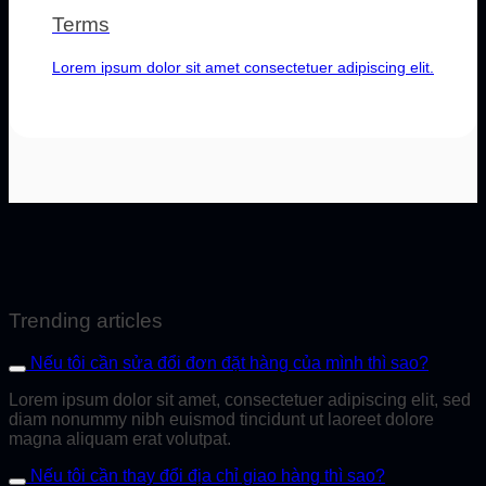
Terms
Lorem ipsum dolor sit amet consectetuer adipiscing elit.
Trending articles
Nếu tôi cần sửa đổi đơn đặt hàng của mình thì sao?
Lorem ipsum dolor sit amet, consectetuer adipiscing elit, sed
diam nonummy nibh euismod tincidunt ut laoreet dolore
magna aliquam erat volutpat.
Nếu tôi cần thay đổi địa chỉ giao hàng thì sao?