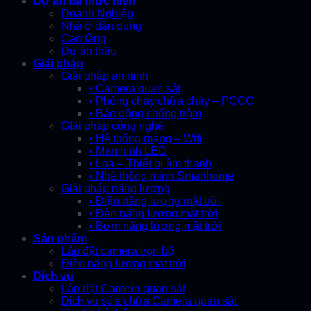
Dự án đã thực hiện
Doanh Nghiệp
Nhà ở dân dụng
Cao tầng
Dự án thầu
Giải pháp
Giải pháp an ninh
• Camera quan sát
• Phòng cháy chữa cháy – PCCC
• Báo động chống trộm
GIải pháp công nghệ
• Hệ thống mạng – Wifi
• Màn hình LED
• Loa – Thiết bị âm thanh
• Nhà thông minh Smarthome
Giải pháp năng lượng
• Điện năng lượng mặt trời
• Đèn năng lượng mặt trời
• Bơm năng lượng mặt trời
Sản phẩm
Lắp đặt camera trọn bộ
Điện năng lượng mặt trời
Dịch vụ
Lắp đặt Camera quan sát
Dịch vụ sửa chữa Camera quan sát