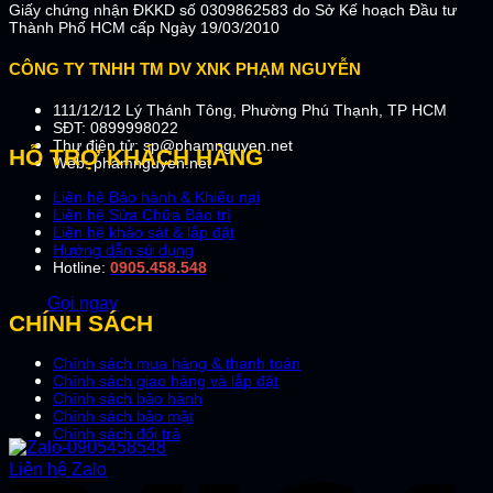
Giấy chứng nhận ĐKKD số 0309862583 do Sở Kế hoạch Đầu tư
Thành Phố HCM cấp Ngày 19/03/2010
CÔNG TY TNHH TM DV XNK PHẠM NGUYỄN
111/12/12 Lý Thánh Tông, Phường Phú Thạnh, TP HCM
SĐT: 0899998022
Thư điện tử: sp@phamnguyen.net
HỖ TRỢ KHÁCH HÀNG
Web: phamnguyen.net
Liên hệ Bảo hành & Khiếu nại
Liên hệ Sửa Chữa Bào trì
Liên hệ khảo sát & lắp đặt
Hướng dẫn sử dụng
Hotline:
0905.458.548
Gọi ngay
CHÍNH SÁCH
Chính sách mua hàng & thanh toán
Chính sách giao hàng và lắp đặt
Chính sách bảo hành
Chính sách bảo mật
Chính sách đổi trả
Liên hệ Zalo