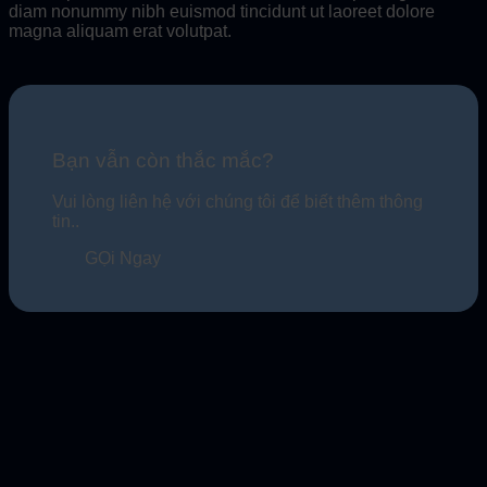
diam nonummy nibh euismod tincidunt ut laoreet dolore
magna aliquam erat volutpat.
Bạn vẫn còn thắc mắc?
Vui lòng liên hệ với chúng tôi để biết thêm thông
tin..
GỌi Ngay