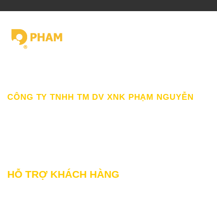
Giấy chứng nhận ĐKKD số 0309862583 do Sở Kế hoạch Đầu tư
Thành Phố HCM cấp Ngày 19/03/2010
CÔNG TY TNHH TM DV XNK PHẠM NGUYỄN
111/12/12 Lý Thánh Tông, Phường Phú Thạnh, TP HCM
SĐT: 0899998022
Thư điện tử: sp@phamnguyen.net
Web: phamnguyen.net
HỖ TRỢ KHÁCH HÀNG
Liên hệ Bảo hành & Khiếu nại
Liên hệ Sửa Chữa Bào trì