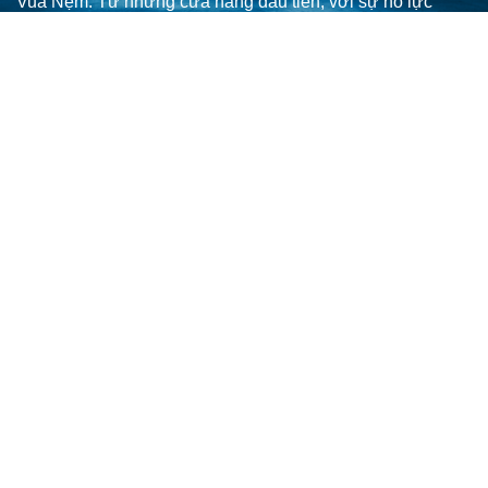
Vua Nệm. Từ những cửa hàng đầu tiên, với sự nỗ lực
không ngừng nghỉ, Vua Nệm đã có những cột mốc ấn
tượng như: Nhận khoản đầu tư từ Mekong Capital, mạnh
mẽ vượt qua đại dịch Covid-19 và vươn lên vị trí dẫn đầu
trong ngành bán lẻ nệm, chăn ga gối và các phụ kiện
giường ngủ.