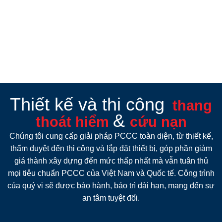
Nghiệm Thu &
Bàn giao
Bảo hành
&
Hổ Trợ
Kiểm tra hướng dẫn sử
Bảo hành, bảo trì tận nơi
dụng và nghiệm thu đưa
2 năm, Có mặt sau 2 giờ
vào sử dụng.
khi có sự cố
Thiết kế và thi công
thang
&
thoát hiểm
cứu nạn
Chúng tôi cung cấp giải pháp PCCC toàn diện, từ thiết kế,
thẩm duyệt đến thi công và lắp đặt thiết bị, góp phần giảm
giá thành xây dựng đến mức thấp nhất mà vẫn tuân thủ
mọi tiêu chuẩn PCCC của Việt Nam và Quốc tế. Công trình
của quý vị sẽ được bảo hành, bảo trì dài hạn, mang đến sự
an tâm tuyệt đối.