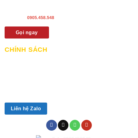
Liên hệ khảo sát & lắp đặt
Hướng dẫn sử dụng
Hotline:
0905.458.548
Gọi ngay
CHÍNH SÁCH
Chính sách mua hàng & thanh toán
Chính sách giao hàng và lắp đặt
Chính sách bảo hành
Chính sách bảo mật
Chính sách đổi trả
Liên hệ Zalo