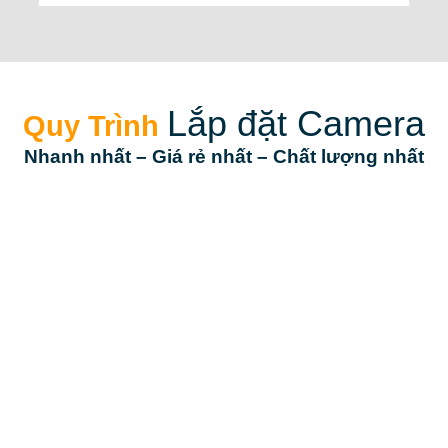
Lắp đặt Camera
Quy Trình
Nhanh nhất
– Giá rẻ nhất –
Chất lượng nhất
Khảo Sát &
Báo Giá
Thi Công &
Lắp Đặt
Khảo sát tận nơi miễn
Triển khai lắp đặt thiết bị
phí, Tư vấn giải pháp
chuyên nghiệp thẩm mỹ
báo giá cạnh tranh nhất
và đúng hẹn