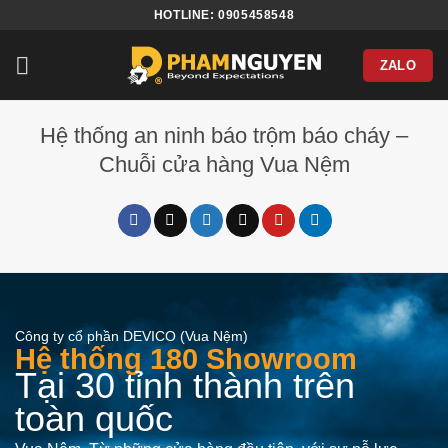
Bỏ
HOTLINE: 0905458548
qua
nội
ZALO
dung
Hệ thống an ninh báo trộm báo cháy –
Chuỗi cửa hàng Vua Nệm
Công ty cổ phần DEVICO (Vua Nệm)
Hệ thống 180 Showroom
Tại 30 tỉnh thành trên
toàn quốc