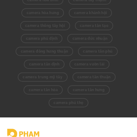
camera hòa bình
camera tây thạnh
camera hòa hưng
camera khánh hội
camera thông tây hội
camera tân tạo
camera phú định
camera đức nhuận
camera đông hưng thuận
camera tân phú
camera tân định
camera vườn lài
camera trung mỹ tây
camera tân thuận
camera tân hòa
camera tân hưng
camera phú thọ