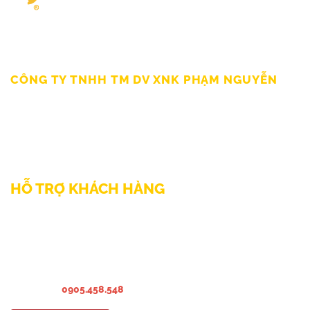
Giấy chứng nhận ĐKKD số 0309862583 do Sở Kế hoạch Đầu tư
Thành Phố HCM cấp Ngày 19/03/2010
CÔNG TY TNHH TM DV XNK PHẠM NGUYỄN
111/12/12 Lý Thánh Tông, Phường Phú Thạnh, TP HCM
SĐT: 0899998022
Thư điện tử: sp@phamnguyen.net
Web: phamnguyen.net
HỖ TRỢ KHÁCH HÀNG
Liên hệ Bảo hành & Khiếu nại
Liên hệ Sửa Chữa Bào trì
Liên hệ khảo sát & lắp đặt
Hướng dẫn sử dụng
Hotline:
0905.458.548