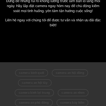
Đừng để những rủi ro không lường trước làm bạn lo lắng mỗi
ngày. Hãy lắp đặt camera ngay hôm nay để chủ động kiểm
soát mọi tình huống,
yên tâm tận hưởng cuộc sống!
Liên hệ ngay với chúng tôi để được tư vấn và nhận ưu đãi đặc
biệt!
camera bình quới
camera an hội đông
camera an hội tây
camera bình lợi trung
camera an nhơn
camera an phú đông
camera bảy hiền