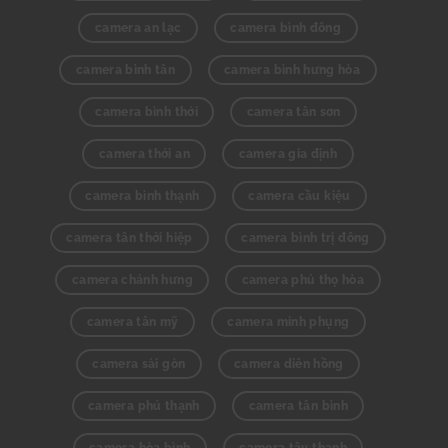
camera an lạc
camera bình đông
camera bình tân
camera bình hưng hòa
camera bình thới
camera tân sơn
camera thới an
camera gia định
camera bình thạnh
camera cầu kiệu
camera tân thới hiệp
camera bình trị đông
camera chánh hưng
camera phú thọ hòa
camera tân mỹ
camera minh phụng
camera sài gòn
camera diên hồng
camera phú thạnh
camera tân bình