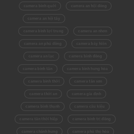
camera bình quới
camera an hội đông
camera an hội tây
camera bình lợi trung
camera an nhơn
camera an phú đông
camera bảy hiền
camera an lạc
camera bình đông
camera bình tân
camera bình hưng hòa
camera bình thới
camera tân sơn
camera thới an
camera gia định
camera bình thạnh
camera cầu kiệu
camera tân thới hiệp
camera bình trị đông
camera chánh hưng
camera phú thọ hòa