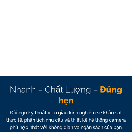
Báo giá minh bạch, cạnh tranh:
Bảng giá lắp đặt
camera Tân Định rõ ràng, không phát sinh chi phí ẩn,
phù hợp với mọi đối tượng khách hàng.
Dịch Vụ Lắp Đặt Camera Tân Định Của Chúng Tôi
Có Gì Nổi Bật?
Nhanh – Chất Lượng –
Đúng
hẹn
Đội ngũ kỹ thuật viên giàu kinh nghiệm sẽ khảo sát
thực tế, phân tích nhu cầu và thiết kế hệ thống camera
phù hợp nhất với không gian và ngân sách của bạn.