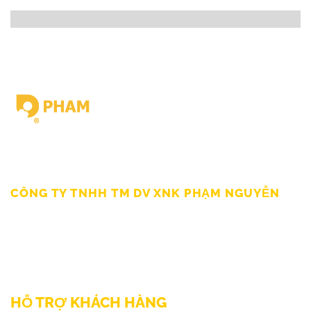
Giấy chứng nhận ĐKKD số 0309862583 do Sở Kế hoạch Đầu tư
Thành Phố HCM cấp Ngày 19/03/2010
CÔNG TY TNHH TM DV XNK PHẠM NGUYỄN
111/12/12 Lý Thánh Tông, Phường Phú Thạnh, TP HCM
SĐT: 0899998022
Thư điện tử: sp@phamnguyen.net
Web: phamnguyen.net
HỖ TRỢ KHÁCH HÀNG