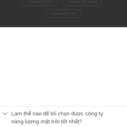
camera tân hòa
camera tân hưng
camera phú thọ
Những vấn đề
nghiêm
Thường gặp
trọng
Lưu ý quan trọng thường gặp Khi lắp đặt điện năng
lượng mặt trời cho ngôi nhà hoặc doanh nghiệp của
bạn, Tránh những rủi ro về tài chính hoặc mất an toàn
cháy nổ. Chọn được đơn vị uy tín, có kinh nghiệm cam
kết chất lượng dịch vụ rõ ràng.
Làm thế nào để tôi chọn được công ty
năng lượng mặt trời tốt nhất?