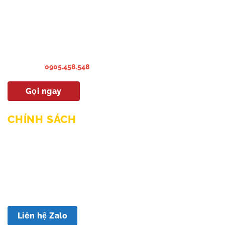
Liên hệ Bảo hành & Khiếu nại
Liên hệ Sửa Chữa Bào trì
Liên hệ khảo sát & lắp đặt
Hướng dẫn sử dụng
Hotline:
0905.458.548
Gọi ngay
CHÍNH SÁCH
Chính sách mua hàng & thanh toán
Chính sách giao hàng và lắp đặt
Chính sách bảo hành
Chính sách bảo mật
Chính sách đổi trả
Liên hệ Zalo