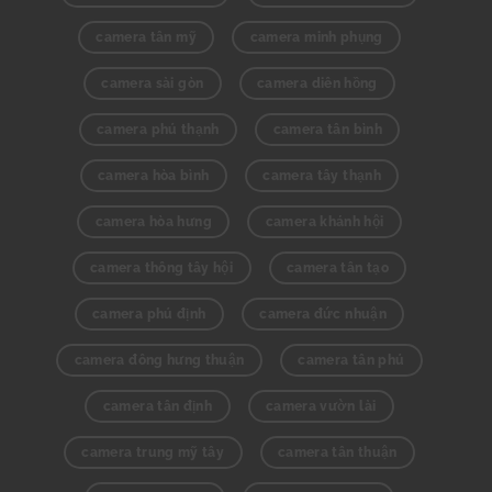
camera tân mỹ
camera minh phụng
camera sài gòn
camera diên hồng
camera phú thạnh
camera tân bình
camera hòa bình
camera tây thạnh
camera hòa hưng
camera khánh hội
camera thông tây hội
camera tân tạo
camera phú định
camera đức nhuận
camera đông hưng thuận
camera tân phú
camera tân định
camera vườn lài
camera trung mỹ tây
camera tân thuận