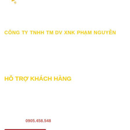
Giấy chứng nhận ĐKKD số 0309862583 do Sở Kế hoạch Đầu tư
Thành Phố HCM cấp Ngày 19/03/2010
CÔNG TY TNHH TM DV XNK PHẠM NGUYỄN
111/12/12 Lý Thánh Tông, Phường Phú Thạnh, TP HCM
SĐT: 0899998022
Thư điện tử: sp@phamnguyen.net
Web: phamnguyen.net
HỖ TRỢ KHÁCH HÀNG
Liên hệ Bảo hành & Khiếu nại
Liên hệ Sửa Chữa Bào trì
Liên hệ khảo sát & lắp đặt
Hướng dẫn sử dụng
Hotline:
0905.458.548