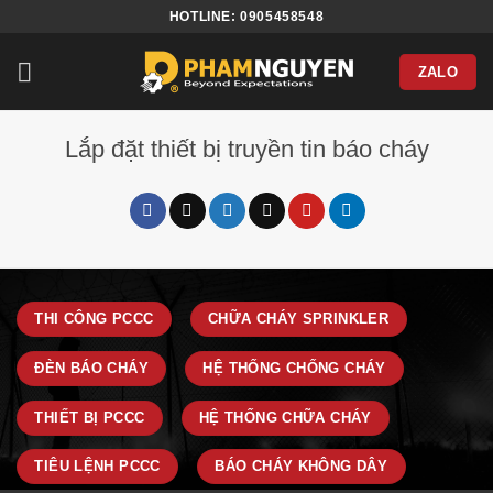
Bỏ
HOTLINE: 0905458548
qua
nội
ZALO
dung
Lắp đặt thiết bị truyền tin báo cháy
THI CÔNG PCCC
CHỮA CHÁY SPRINKLER
ĐÈN BÁO CHÁY
HỆ THỐNG CHỐNG CHÁY
THIẾT BỊ PCCC
HỆ THỐNG CHỮA CHÁY
TIÊU LỆNH PCCC
BÁO CHÁY KHÔNG DÂY