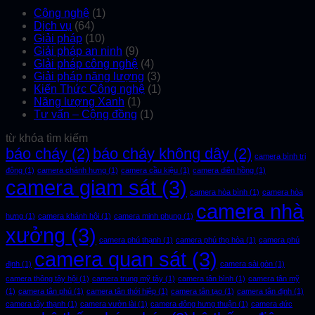
Công nghệ
(1)
Dịch vụ
(64)
Giải pháp
(10)
Giải pháp an ninh
(9)
GIải pháp công nghệ
(4)
Giải pháp năng lượng
(3)
Kiến Thức Công nghệ
(1)
Năng lượng Xanh
(1)
Tư vấn – Cộng đồng
(1)
từ khóa tìm kiếm
báo cháy
(2)
báo cháy không dây
(2)
camera bình trị
đông
(1)
camera chánh hưng
(1)
camera cầu kiệu
(1)
camera diên hồng
(1)
camera giam sát
(3)
camera hòa bình
(1)
camera hòa
camera nhà
hưng
(1)
camera khánh hội
(1)
camera minh phụng
(1)
xưởng
(3)
camera phú thạnh
(1)
camera phú thọ hòa
(1)
camera phú
camera quan sát
(3)
định
(1)
camera sài gòn
(1)
camera thông tây hội
(1)
camera trung mỹ tây
(1)
camera tân bình
(1)
camera tân mỹ
(1)
camera tân phú
(1)
camera tân thới hiệp
(1)
camera tân tạo
(1)
camera tân định
(1)
camera tây thạnh
(1)
camera vườn lài
(1)
camera đông hưng thuận
(1)
camera đức