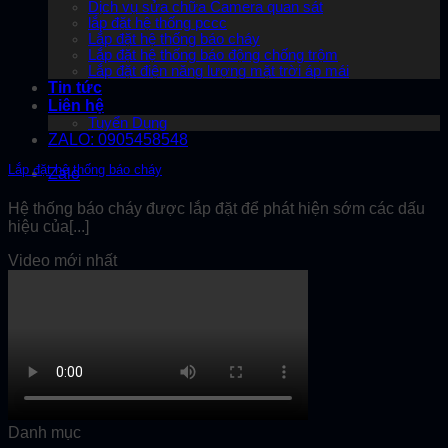
Dịch vụ sửa chữa Camera quan sát
lắp đặt hệ thống pccc
Lắp đặt hệ thống báo cháy
Lắp đặt hệ thống báo động chống trộm
Lắp đặt điện năng lượng mặt trời áp mái
Tin tức
Liên hệ
Tuyển Dụng
ZALO: 0905458548
Lắp đặt hệ thống báo cháy
Zalo
Hệ thống báo cháy được lắp đặt để phát hiện sớm các dấu
hiệu của[...]
Video mới nhất
Danh mục