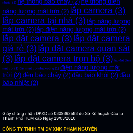
hệ thống báo cháy
(2)
hệ thống điện
nhuận
(1)
lắp camera
(3)
năng lượng mặt trời
(2)
lắp camera tại nhà
(3)
lắp năng lượng
mặt trời
(2)
lắp điện năng lượng mặt trời
(2)
lắp đặt camera
(3)
lắp đặt camera
giá rẻ
(3)
lắp đặt camera quan sát
(3)
lắp đặt camera trọn bộ
(3)
lắp đặt điện
điện năng lượng mặt
mặt trời
(1)
điện mặt trời nhà xưởng
(1)
trời
(2)
đèn báo cháy
(2)
đầu báo khói
(2)
đầu
báo nhiệt
(2)
Giấy chứng nhận ĐKKD số 0309862583 do Sở Kế hoạch Đầu tư
Thành Phố HCM cấp Ngày 19/03/2010
CÔNG TY TNHH TM DV XNK PHẠM NGUYỄN