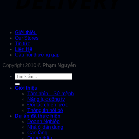
Giới thiệu
Our Stores
Tin tức
Liên Hệ
Câu hỏi thường gặp
Copyright 2010 ©
Phạm Nguyễn
Tìm
kiếm:
Giới thiệu
Tầm nhìn – Sứ mệnh
Năng lực công ty
Đối tác chiến lược
Thông tin nội bộ
Dự án đã thực hiện
Doanh Nghiệp
Nhà ở dân dụng
Cao tầng
Dự án thầu