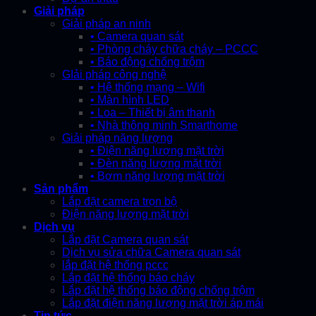
Giải pháp
Giải pháp an ninh
• Camera quan sát
• Phòng cháy chữa cháy – PCCC
• Báo động chống trộm
GIải pháp công nghệ
• Hệ thống mạng – Wifi
• Màn hình LED
• Loa – Thiết bị âm thanh
• Nhà thông minh Smarthome
Giải pháp năng lượng
• Điện năng lượng mặt trời
• Đèn năng lượng mặt trời
• Bơm năng lượng mặt trời
Sản phẩm
Lắp đặt camera trọn bộ
Điện năng lượng mặt trời
Dịch vụ
Lắp đặt Camera quan sát
Dịch vụ sửa chữa Camera quan sát
lắp đặt hệ thống pccc
Lắp đặt hệ thống báo cháy
Lắp đặt hệ thống báo động chống trộm
Lắp đặt điện năng lượng mặt trời áp mái
Tin tức