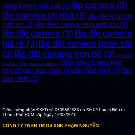
lắp camera
(3)
năng lượng mặt trời
(2)
lắp camera tại nhà
(3)
lắp năng lượng
mặt trời
(2)
lắp điện năng lượng mặt trời
(2)
lắp đặt camera
(3)
lắp đặt camera
giá rẻ
(3)
lắp đặt camera quan sát
(3)
lắp đặt camera trọn bộ
(3)
lắp đặt điện
điện năng lượng mặt
mặt trời
(1)
điện mặt trời nhà xưởng
(1)
trời
(2)
đèn báo cháy
(2)
đầu báo khói
(2)
đầu
báo nhiệt
(2)
Giấy chứng nhận ĐKKD số 0309862583 do Sở Kế hoạch Đầu tư
Thành Phố HCM cấp Ngày 19/03/2010
CÔNG TY TNHH TM DV XNK PHẠM NGUYỄN