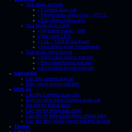
Giải pháp an ninh
• Camera quan sát
• Phòng cháy chữa cháy – PCCC
• Báo động chống trộm
GIải pháp công nghệ
• Hệ thống mạng – Wifi
• Màn hình LED
• Loa – Thiết bị âm thanh
• Nhà thông minh Smarthome
Giải pháp năng lượng
• Điện năng lượng mặt trời
• Đèn năng lượng mặt trời
• Bơm năng lượng mặt trời
Sản phẩm
Lắp đặt camera trọn bộ
Điện năng lượng mặt trời
Dịch vụ
Lắp đặt Camera quan sát
Dịch vụ sửa chữa Camera quan sát
lắp đặt hệ thống pccc
Lắp đặt hệ thống báo cháy
Lắp đặt hệ thống báo động chống trộm
Lắp đặt điện năng lượng mặt trời áp mái
Tin tức
Liên hệ