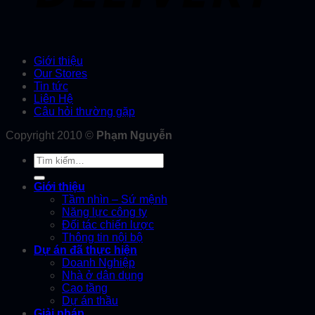
Giới thiệu
Our Stores
Tin tức
Liên Hệ
Câu hỏi thường gặp
Copyright 2010 ©
Phạm Nguyễn
Tìm
kiếm:
Giới thiệu
Tầm nhìn – Sứ mệnh
Năng lực công ty
Đối tác chiến lược
Thông tin nội bộ
Dự án đã thực hiện
Doanh Nghiệp
Nhà ở dân dụng
Cao tầng
Dự án thầu
Giải pháp