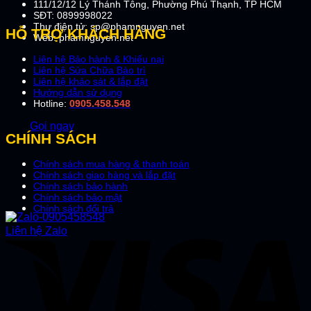
111/12/12 Lý Thánh Tông, Phường Phú Thạnh, TP HCM
SĐT: 0899998022
Thư điện tử: sp@phamnguyen.net
HỖ TRỢ KHÁCH HÀNG
Web: phamnguyen.net
Liên hệ Bảo hành & Khiếu nại
Liên hệ Sửa Chữa Bào trì
Liên hệ khảo sát & lắp đặt
Hướng dẫn sử dụng
Hotline:
0905.458.548
Gọi ngay
CHÍNH SÁCH
Chính sách mua hàng & thanh toán
Chính sách giao hàng và lắp đặt
Chính sách bảo hành
Chính sách bảo mật
Chính sách đổi trả
Liên hệ Zalo