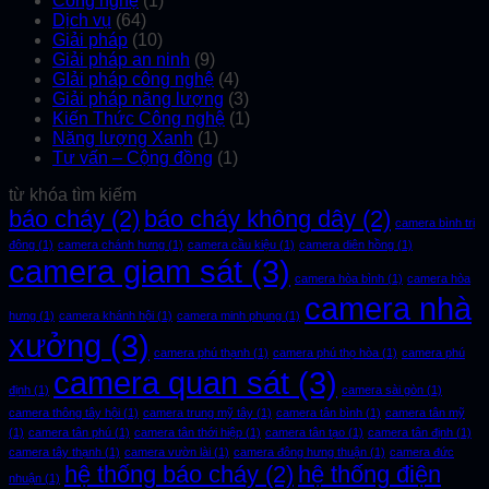
Công nghệ
(1)
Dịch vụ
(64)
Giải pháp
(10)
Giải pháp an ninh
(9)
GIải pháp công nghệ
(4)
Giải pháp năng lượng
(3)
Kiến Thức Công nghệ
(1)
Năng lượng Xanh
(1)
Tư vấn – Cộng đồng
(1)
từ khóa tìm kiếm
báo cháy
(2)
báo cháy không dây
(2)
camera bình trị
đông
(1)
camera chánh hưng
(1)
camera cầu kiệu
(1)
camera diên hồng
(1)
camera giam sát
(3)
camera hòa bình
(1)
camera hòa
camera nhà
hưng
(1)
camera khánh hội
(1)
camera minh phụng
(1)
xưởng
(3)
camera phú thạnh
(1)
camera phú thọ hòa
(1)
camera phú
camera quan sát
(3)
định
(1)
camera sài gòn
(1)
camera thông tây hội
(1)
camera trung mỹ tây
(1)
camera tân bình
(1)
camera tân mỹ
(1)
camera tân phú
(1)
camera tân thới hiệp
(1)
camera tân tạo
(1)
camera tân định
(1)
camera tây thạnh
(1)
camera vườn lài
(1)
camera đông hưng thuận
(1)
camera đức
hệ thống báo cháy
(2)
hệ thống điện
nhuận
(1)