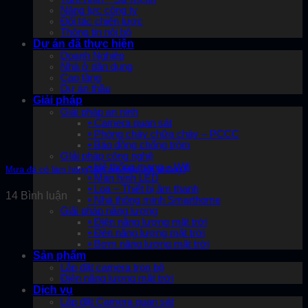
Năng lực công ty
Đối tác chiến lược
Thông tin nội bộ
Dự án đã thực hiện
Doanh Nghiệp
Nhà ở dân dụng
Cao tầng
Dự án thầu
Giải pháp
Giải pháp an ninh
• Camera quan sát
• Phòng cháy chữa cháy – PCCC
• Báo động chống trộm
GIải pháp công nghệ
• Hệ thống mạng – Wifi
Mưa đá có làm hỏng tấm pin mặt trời không?
• Màn hình LED
• Loa – Thiết bị âm thanh
14 Bình luận
• Nhà thông minh Smarthome
Giải pháp năng lượng
• Điện năng lượng mặt trời
• Đèn năng lượng mặt trời
• Bơm năng lượng mặt trời
Sản phẩm
Lắp đặt camera trọn bộ
Điện năng lượng mặt trời
Dịch vụ
Lắp đặt Camera quan sát