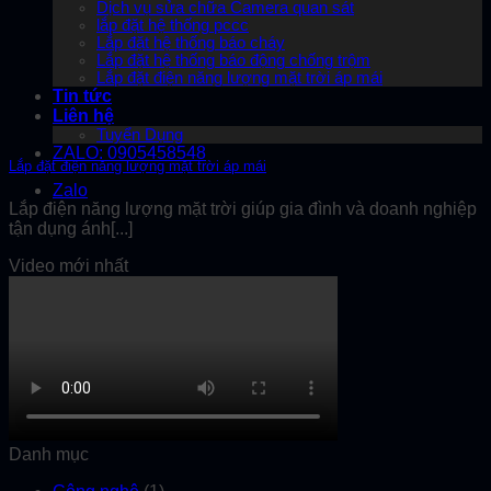
Dịch vụ sửa chữa Camera quan sát
lắp đặt hệ thống pccc
Lắp đặt hệ thống báo cháy
Lắp đặt hệ thống báo động chống trộm
Lắp đặt điện năng lượng mặt trời áp mái
Tin tức
Liên hệ
Tuyển Dụng
ZALO: 0905458548
Lắp đặt điện năng lượng mặt trời áp mái
Zalo
Lắp điện năng lượng mặt trời giúp gia đình và doanh nghiệp
tận dụng ánh[...]
Video mới nhất
Danh mục