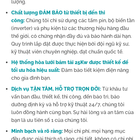
lượng.
Chất lượng ĐẢM BẢO từ thiết bị đến thi
công:
Chúng tôi chỉ sử dụng các tấm pin, bộ biến tần
(inverter) và phụ kiện từ các thương hiệu hàng đầu
thế giới, có chứng nhận đầy đủ và bảo hành dài hạn.
Quy trình lắp đặt được thực hiện bởi đội ngũ kỹ sư,
kỹ thuật viên chuyên nghiệp, đạt chuẩn quốc tế.
Hệ thống hòa lưới bám tải 25Kw được thiết kế để
tối ưu hóa hiệu suất:
Đảm bảo tiết kiệm điện năng
cho gia đình bạn.
Dịch vụ TẬN TÂM, HỖ TRỢ TRỌN ĐỜI:
Từ khâu tư
vấn ban đầu, thiết kế, thi công, đến bảo trì, bảo
dưỡng định kỳ và hỗ trợ kỹ thuật 24/7, chúng tôi
luôn đồng hành cùng bạn. Sự hài lòng và an tâm của
bạn là ưu tiên số 1 của chúng tôi.
Minh bạch và rõ ràng:
Mọi chi phí, mọi hạng mục
đều được giải thích rõ ràng, chi tiết, không có chi phí