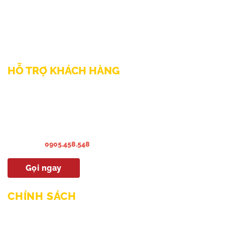
111/12/12 Lý Thánh Tông, Phường Phú Thạnh, TP HCM
SĐT: 0899998022
Thư điện tử: sp@phamnguyen.net
Web: phamnguyen.net
HỖ TRỢ KHÁCH HÀNG
Liên hệ Bảo hành & Khiếu nại
Liên hệ Sửa Chữa Bào trì
Liên hệ khảo sát & lắp đặt
Hướng dẫn sử dụng
Hotline:
0905.458.548
Gọi ngay
CHÍNH SÁCH
Chính sách mua hàng & thanh toán