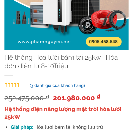
Hệ thống Hòa lưới bám tải 25Kw | Hóa
đơn điện từ 8-10Triệu
(
3
đánh giá của khách hàng)
5.00
3
trên 5
Giá
Giá
252.475.000
201.980.000
₫
₫
dựa trên
đánh giá
gốc
hiện
Hệ thống điện năng lượng mặt trời hòa lưới
là:
tại
25kW
252.475.000 ₫.
là:
201.980.0
Giải pháp:
Hòa lưới bám tải không lưu trữ