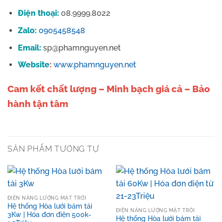
Điện thoại:
08.9999.8022
Zalo:
0905458548
Email:
sp@phamnguyen.net
Website
:
www.phamnguyen.net
Cam kết chất lượng – Minh bạch giá cả – Bảo
hành tận tâm
SẢN PHẨM TƯƠNG TỰ
ĐIỆN NĂNG LƯỢNG MẶT TRỜI
Hệ thống Hòa lưới bám tải
ĐIỆN NĂNG LƯỢNG MẶT TRỜI
3Kw | Hóa đơn điện 500k-
Hệ thống Hòa lưới bám tải