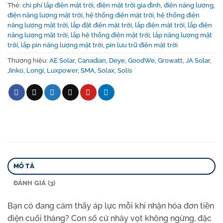
Thẻ:
chi phí lắp điện mặt trời
,
điện mặt trời gia đình
,
điện năng lượng
,
điện năng lượng mặt trời
,
hệ thống điện mặt trời
,
hệ thống điện
năng lượng mặt trời
,
lắp đặt điện mặt trời
,
lắp điện mặt trời
,
lắp điện
năng lượng mặt trời
,
lắp hệ thống điện mặt trời
,
lắp năng lượng mặt
trời
,
lắp pin năng lượng mặt trời
,
pin lưu trữ điện mặt trời
Thương hiệu:
AE Solar
,
Canadian
,
Deye
,
GoodWe
,
Growatt
,
JA Solar
,
Jinko
,
Longi
,
Luxpower
,
SMA
,
Solax
,
Solis
MÔ TẢ
ĐÁNH GIÁ (3)
Bạn có đang cảm thấy áp lực mỗi khi nhận hóa đơn tiền
điện cuối tháng? Con số cứ nhảy vọt không ngừng, đặc