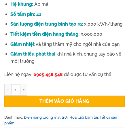
Hệ khung:
Áp mái
Số tấm pin: 41
Sản lượng điện trung bình tạo ra:
3.000 kWh/tháng
Tiết kiệm tiền điện hàng tháng:
9.000.000
Giảm nhiệt
và tăng thẩm mỹ cho ngôi nhà của bạn
Giảm thiểu phát thải
khí nhà kính, chung tay bảo vệ
môi trường
Liên hệ ngay:
0905.458.548
để được tư vấn cụ thể
Hệ thống Hòa lưới bám tải 25Kw | Hóa đơn điện từ 8-10Triệu số 
THÊM VÀO GIỎ HÀNG
Danh mục:
Điện năng lượng mặt trời
,
Hòa lưới bám tải
,
Tất cả sản
phẩm