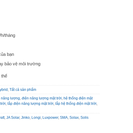
h/tháng
của bạn
ay bảo vệ môi trường
 thể
ybrid
,
Tất cả sản phẩm
n năng lượng
,
điện năng lượng mặt trời
,
hệ thống điện mặt
trời
,
lắp điện năng lượng mặt trời
,
lắp hệ thống điện mặt trời
,
att
,
JA Solar
,
Jinko
,
Longi
,
Luxpower
,
SMA
,
Solax
,
Solis