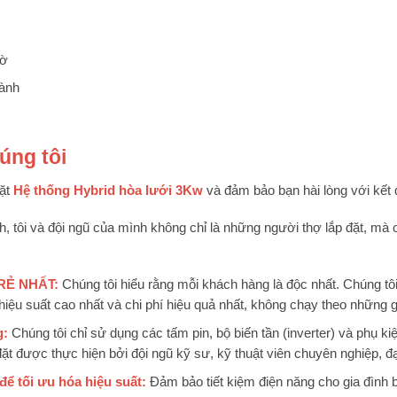
iờ
hành
úng tôi
ặt
Hệ thống Hybrid hòa lưới 3Kw
và đảm bảo bạn hài lòng với kết 
 tôi và đội ngũ của mình không chỉ là những người thợ lắp đặt, mà 
 RẺ NHẤT:
Chúng tôi hiểu rằng mỗi khách hàng là độc nhất. Chúng tô
hiệu suất cao nhất và chi phí hiệu quả nhất, không chạy theo những g
g:
Chúng tôi chỉ sử dụng các tấm pin, bộ biến tần (inverter) và phụ k
đặt được thực hiện bởi đội ngũ kỹ sư, kỹ thuật viên chuyên nghiệp, đ
ể tối ưu hóa hiệu suất:
Đảm bảo tiết kiệm điện năng cho gia đình 