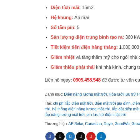
Diện tích mái:
15m2
Hệ khung:
Áp mái
Số tấm pin:
5
Sản lượng điện trung bình tạo ra:
360 kW
Tiết kiệm tiền điện hàng tháng:
1.080.000
Giảm nhiệt
và tăng thẩm mỹ cho ngôi nhà 
Giảm thiểu phát thải
khí nhà kính, chung t
Liên hệ ngay:
0905.458.548
để được tư vấn cụ
Danh mục:
Điện năng lượng mặt trời
,
Hòa lưới lưu trữ H
Thẻ:
chi phí lắp điện mặt trời
,
điện mặt trời gia đình
,
điệ
trời
,
hệ thống điện năng lượng mặt trời
,
lắp đặt điện mặt 
lắp năng lượng mặt trời
,
pin lưu trữ điện mặt trời
Thương hiệu:
AE Solar
,
Canadian
,
Deye
,
GoodWe
,
Grow