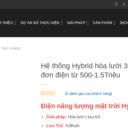
I THIỆU
DỰ ÁN ĐÃ THỰC HIỆN
GIẢI PHÁP
SẢN PHẨM
DỊC
U TRỮ HYBRID
Hệ thống Hybrid hòa lưới 
đơn điện từ 500-1.5Triệu
(
5
đánh giá của khách hàng)
4.80
5
trên 5
Điện năng lượng mặt trời H
dựa trên
đánh giá
Giải pháp:
Hòa lưới | lưu trữ
Lưu Trữ:
4.8Kwh