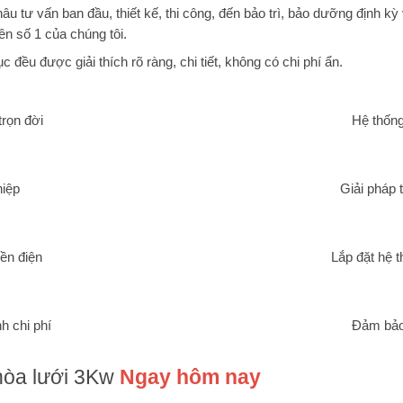
u tư vấn ban đầu, thiết kế, thi công, đến bảo trì, bảo dưỡng định kỳ 
ên số 1 của chúng tôi.
 đều được giải thích rõ ràng, chi tiết, không có chi phí ẩn.
trọn đời
Hệ thống
hiệp
Giải pháp 
ền điện
Lắp đặt hệ t
nh chi phí
Đảm bảo
 hòa lưới 3Kw
Ngay hôm nay