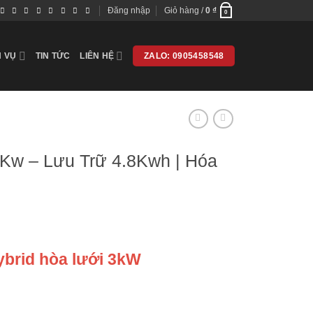
Đăng nhập
Giỏ hàng /
0
₫
0
H VỤ
TIN TỨC
LIÊN HỆ
ZALO: 0905458548
3Kw – Lưu Trữ 4.8Kwh | Hóa
ybrid hòa lưới 3kW