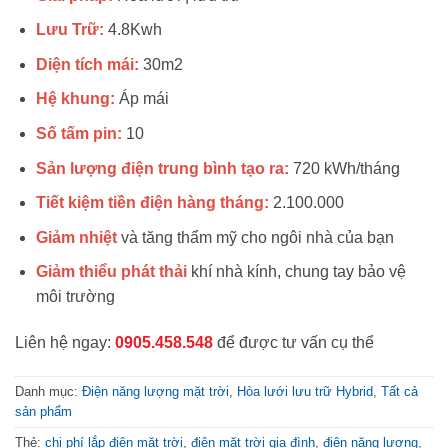
Lưu Trữ:
4.8Kwh
Diện tích mái:
30m2
Hệ khung:
Áp mái
Số tấm pin:
10
Sản lượng điện trung bình tạo ra:
720 kWh/tháng
Tiết kiệm tiền điện hàng tháng:
2.100.000
Giảm nhiệt
và tăng thẩm mỹ cho ngôi nhà của bạn
Giảm thiểu phát thải
khí nhà kính, chung tay bảo vệ
môi trường
Liên hệ ngay:
0905.458.548
để được tư vấn cụ thể
Danh mục:
Điện năng lượng mặt trời
,
Hòa lưới lưu trữ Hybrid
,
Tất cả
sản phẩm
Thẻ:
chi phí lắp điện mặt trời
,
điện mặt trời gia đình
,
điện năng lượng
,