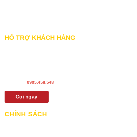
SĐT: 0899998022
Thư điện tử: sp@phamnguyen.net
Web: phamnguyen.net
HỖ TRỢ KHÁCH HÀNG
Liên hệ Bảo hành & Khiếu nại
Liên hệ Sửa Chữa Bào trì
Liên hệ khảo sát & lắp đặt
Hướng dẫn sử dụng
Hotline:
0905.458.548
Gọi ngay
CHÍNH SÁCH
Chính sách mua hàng & thanh toán
Chính sách giao hàng và lắp đặt