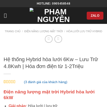
Bỏ
HOTLINE: 0905458548
qua
nội
ZALO
dung
TRANG CHỦ
/
ĐIỆN NĂNG LƯỢNG MẶT TRỜI
/
HÒA LƯỚI LƯU TRỮ HYBRID
Hệ thống Hybrid hòa lưới 6Kw – Lưu Trữ
4.8Kwh | Hóa đơn điện từ 1-2Triệu
(
3
đánh giá của khách hàng)
5.00
3
trên 5
dựa trên
Điện năng lượng mặt trời Hybrid hòa lưới
đánh giá
6kW
Giải pháp:
Hòa lưới | lưu trữ