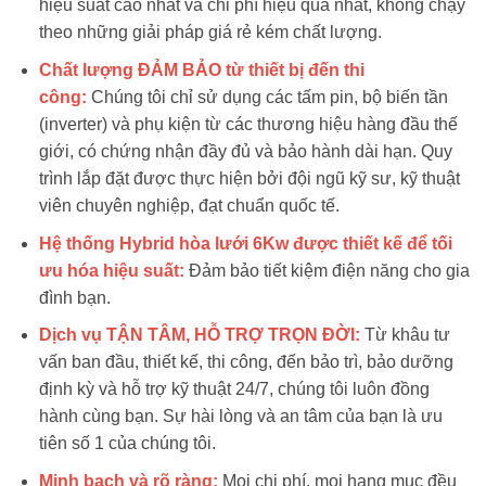
hiệu suất cao nhất và chi phí hiệu quả nhất, không chạy
theo những giải pháp giá rẻ kém chất lượng.
Chất lượng ĐẢM BẢO từ thiết bị đến thi
công:
Chúng tôi chỉ sử dụng các tấm pin, bộ biến tần
(inverter) và phụ kiện từ các thương hiệu hàng đầu thế
giới, có chứng nhận đầy đủ và bảo hành dài hạn. Quy
trình lắp đặt được thực hiện bởi đội ngũ kỹ sư, kỹ thuật
viên chuyên nghiệp, đạt chuẩn quốc tế.
Hệ thống Hybrid hòa lưới 6Kw được thiết kế để tối
ưu hóa hiệu suất:
Đảm bảo tiết kiệm điện năng cho gia
đình bạn.
Dịch vụ TẬN TÂM, HỖ TRỢ TRỌN ĐỜI:
Từ khâu tư
vấn ban đầu, thiết kế, thi công, đến bảo trì, bảo dưỡng
định kỳ và hỗ trợ kỹ thuật 24/7, chúng tôi luôn đồng
hành cùng bạn. Sự hài lòng và an tâm của bạn là ưu
tiên số 1 của chúng tôi.
Minh bạch và rõ ràng:
Mọi chi phí, mọi hạng mục đều