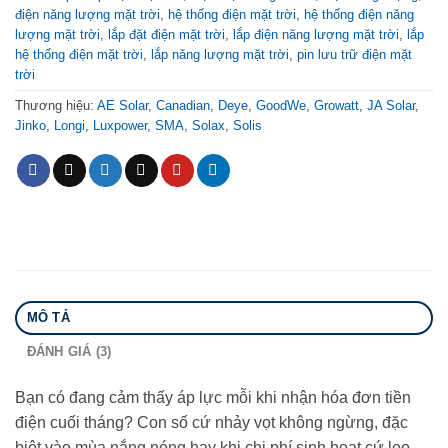
điện năng lượng mặt trời
,
hệ thống điện mặt trời
,
hệ thống điện năng
lượng mặt trời
,
lắp đặt điện mặt trời
,
lắp điện năng lượng mặt trời
,
lắp
hệ thống điện mặt trời
,
lắp năng lượng mặt trời
,
pin lưu trữ điện mặt
trời
Thương hiệu:
AE Solar
,
Canadian
,
Deye
,
GoodWe
,
Growatt
,
JA Solar
,
Jinko
,
Longi
,
Luxpower
,
SMA
,
Solax
,
Solis
MÔ TẢ
ĐÁNH GIÁ (3)
Bạn có đang cảm thấy áp lực mỗi khi nhận hóa đơn tiền
điện cuối tháng? Con số cứ nhảy vọt không ngừng, đặc
biệt vào mùa nắng nóng hay khi chi phí sinh hoạt cứ leo