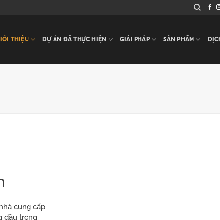
IỚI THIỆU
DỰ ÁN ĐÃ THỰC HIỆN
GIẢI PHÁP
SẢN PHẨM
DỊC
n
 nhà cung cấp
g đầu trong