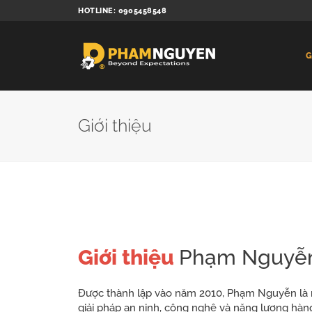
Bỏ
HOTLINE: 0905458548
qua
nội
dung
G
Giới thiệu
Giới thiệu
Phạm Nguyễ
Được thành lập vào năm 2010, Phạm Nguyễn là
giải pháp an ninh, công nghệ và năng lượng hàn