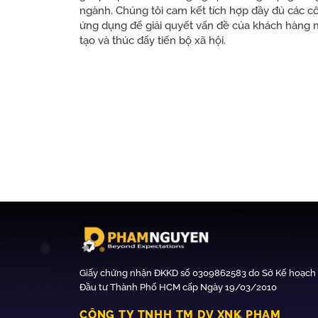
ngành. Chúng tôi cam kết tích hợp đầy đủ các c
ứng dụng để giải quyết vấn đề của khách hàng 
tạo và thúc đẩy tiến bộ xã hội.
Giấy chứng nhận ĐKKD số 0309862583 do Sở Kế hoạch
Đầu tư Thành Phố HCM cấp Ngày 19/03/2010
CÔNG TY TNHH TM DV XNK PHẠM