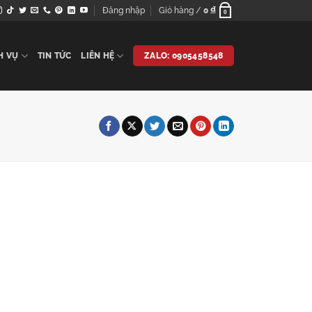
Đăng nhập
Giỏ hàng /
0
₫
0
H VỤ
TIN TỨC
LIÊN HỆ
ZALO: 0905458548