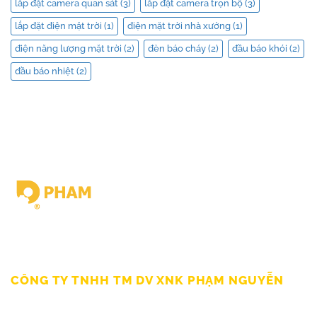
lắp đặt camera quan sát
(3)
lắp đặt camera trọn bộ
(3)
lắp đặt điện mặt trời
(1)
điện mặt trời nhà xưởng
(1)
điện năng lượng mặt trời
(2)
đèn báo cháy
(2)
đầu báo khói
(2)
đầu báo nhiệt
(2)
Giấy chứng nhận ĐKKD số 0309862583 do Sở Kế hoạch Đầu tư
Thành Phố HCM cấp Ngày 19/03/2010
CÔNG TY TNHH TM DV XNK PHẠM NGUYỄN
111/12/12 Lý Thánh Tông, Phường Phú Thạnh, TP HCM