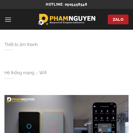
Bỏ
HOTLINE: 0905458548
qua
nội
ZALO
dung
Thiết bị âm thanh
Hệ thống mạng – Wifi