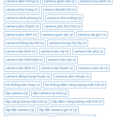
camera diên hồng
(1)
camera giam sát
(3)
camera hòa bình
(1)
camera hòa hưng
(1)
camera khánh hội
(1)
camera minh phụng
(1)
camera nhà xưởng
(3)
camera phú thạnh
(1)
camera phú thọ hòa
(1)
camera phú định
(1)
camera quan sát
(3)
camera sài gòn
(1)
camera thông tây hội
(1)
camera trung mỹ tây
(1)
camera tân bình
(1)
camera tân mỹ
(1)
camera tân phú
(1)
camera tân thới hiệp
(1)
camera tân tạo
(1)
camera tân định
(1)
camera tây thạnh
(1)
camera vườn lài
(1)
camera đông hưng thuận
(1)
camera đức nhuận
(1)
hệ thống báo cháy
(2)
hệ thống điện năng lượng mặt trời
(2)
lắp camera
(3)
lắp camera tại nhà
(3)
lắp năng lượng mặt trời
(2)
lắp điện năng lượng mặt trời
(2)
lắp đặt camera
(3)
lắp đặt camera giá rẻ
(3)