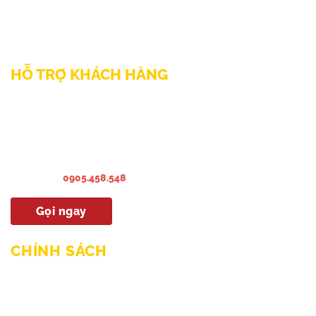
SĐT: 0899998022
Thư điện tử: sp@phamnguyen.net
Web: phamnguyen.net
HỖ TRỢ KHÁCH HÀNG
Liên hệ Bảo hành & Khiếu nại
Liên hệ Sửa Chữa Bào trì
Liên hệ khảo sát & lắp đặt
Hướng dẫn sử dụng
Hotline:
0905.458.548
Gọi ngay
CHÍNH SÁCH
Chính sách mua hàng & thanh toán
Chính sách giao hàng và lắp đặt
Chính sách bảo hành