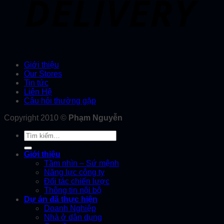
Giới thiệu
Our Stores
Tin tức
Liên Hệ
Câu hỏi thường gặp
Copyright 2010 ©
Phạm Nguyễn
Tìm
kiếm:
Giới thiệu
Tầm nhìn – Sứ mệnh
Năng lực công ty
Đối tác chiến lược
Thông tin nội bộ
Dự án đã thực hiện
Doanh Nghiệp
Nhà ở dân dụng