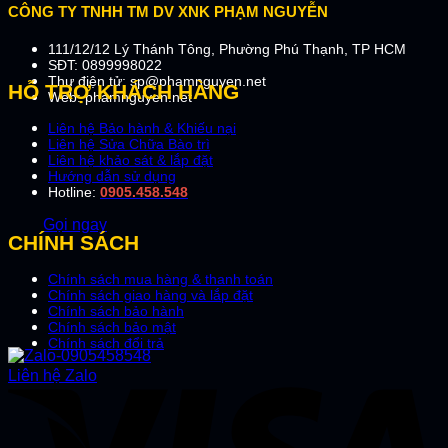
CÔNG TY TNHH TM DV XNK PHẠM NGUYỄN
111/12/12 Lý Thánh Tông, Phường Phú Thạnh, TP HCM
SĐT: 0899998022
Thư điện tử: sp@phamnguyen.net
HỖ TRỢ KHÁCH HÀNG
Web: phamnguyen.net
Liên hệ Bảo hành & Khiếu nại
Liên hệ Sửa Chữa Bào trì
Liên hệ khảo sát & lắp đặt
Hướng dẫn sử dụng
Hotline:
0905.458.548
Gọi ngay
CHÍNH SÁCH
Chính sách mua hàng & thanh toán
Chính sách giao hàng và lắp đặt
Chính sách bảo hành
Chính sách bảo mật
Chính sách đổi trả
Liên hệ Zalo