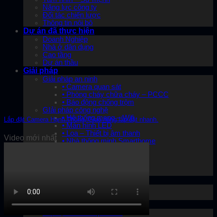
Năng lực công ty
Đối tác chiến lược
Thông tin nội bộ
Dự án đã thực hiện
Doanh Nghiệp
Nhà ở dân dụng
Cao tầng
Dự án thầu
Giải pháp
Giải pháp an ninh
• Camera quan sát
• Phòng cháy chữa cháy – PCCC
• Báo động chống trộm
GIải pháp công nghệ
• Hệ thống mạng – Wifi
Lắp đặt Camera Hạnh Thông, Giao hàng lắp đặt nhanh.
• Màn hình LED
• Loa – Thiết bị âm thanh
Video mới nhất
• Nhà thông minh Smarthome
Giải pháp năng lượng
• Điện năng lượng mặt trời
• Đèn năng lượng mặt trời
• Bơm năng lượng mặt trời
Sản phẩm
Lắp đặt camera trọn bộ
Điện năng lượng mặt trời
Dịch vụ
Lắp đặt Camera quan sát