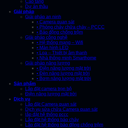
Cao tầng
Dự án thầu
Giải pháp
Giải pháp an ninh
• Camera quan sát
• Phòng cháy chữa cháy – PCCC
• Báo động chống trộm
GIải pháp công nghệ
• Hệ thống mạng – Wifi
• Màn hình LED
• Loa – Thiết bị âm thanh
• Nhà thông minh Smarthome
Giải pháp năng lượng
• Điện năng lượng mặt trời
• Đèn năng lượng mặt trời
• Bơm năng lượng mặt trời
Sản phẩm
Lắp đặt camera trọn bộ
Điện năng lượng mặt trời
Dịch vụ
Lắp đặt Camera quan sát
Dịch vụ sửa chữa Camera quan sát
lắp đặt hệ thống pccc
Lắp đặt hệ thống báo cháy
Lắp đặt hệ thống báo động chống trộm