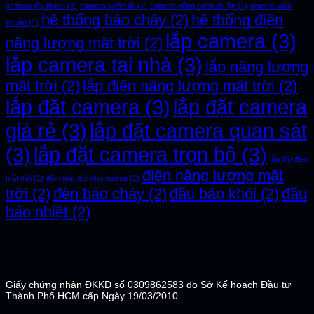
camera tây thạnh
(1)
camera vườn lài
(1)
camera đông hưng thuận
(1)
camera đức
hệ thống báo cháy
(2)
hệ thống điện
nhuận
(1)
lắp camera
(3)
năng lượng mặt trời
(2)
lắp camera tại nhà
(3)
lắp năng lượng
mặt trời
(2)
lắp điện năng lượng mặt trời
(2)
lắp đặt camera
(3)
lắp đặt camera
giá rẻ
(3)
lắp đặt camera quan sát
(3)
lắp đặt camera trọn bộ
(3)
lắp đặt điện
điện năng lượng mặt
mặt trời
(1)
điện mặt trời nhà xưởng
(1)
trời
(2)
đèn báo cháy
(2)
đầu báo khói
(2)
đầu
báo nhiệt
(2)
Giấy chứng nhận ĐKKD số 0309862583 do Sở Kế hoạch Đầu tư
Thành Phố HCM cấp Ngày 19/03/2010