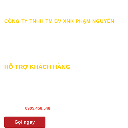
Giấy chứng nhận ĐKKD số 0309862583 do Sở Kế hoạch Đầu tư
Thành Phố HCM cấp Ngày 19/03/2010
CÔNG TY TNHH TM DV XNK PHẠM NGUYỄN
111/12/12 Lý Thánh Tông, Phường Phú Thạnh, TP HCM
SĐT: 0899998022
Thư điện tử: sp@phamnguyen.net
Web: phamnguyen.net
HỖ TRỢ KHÁCH HÀNG
Liên hệ Bảo hành & Khiếu nại
Liên hệ Sửa Chữa Bào trì
Liên hệ khảo sát & lắp đặt
Hướng dẫn sử dụng
Hotline:
0905.458.548
Gọi ngay