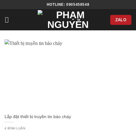
Bỏ
HOTLINE: 0905458548
qua
nội
ZALO
dung
Lắp đặt thiết bị truyền tin báo cháy
4 BÌNH LUẬN