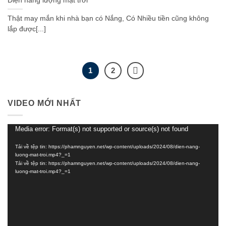
Điện năng lượng mặt trời
Thật may mắn khi nhà bạn có Nắng, Có Nhiều tiền cũng không
lắp được[...]
1
2
VIDEO MỚI NHẤT
Media error: Format(s) not supported or source(s) not found
Trình
chơi
Tải về tệp tin: https://phamnguyen.net/wp-content/uploads/2024/08/dien-nang-
Video
luong-mat-troi.mp4?_=1
Tải về tệp tin: https://phamnguyen.net/wp-content/uploads/2024/08/dien-nang-
luong-mat-troi.mp4?_=1