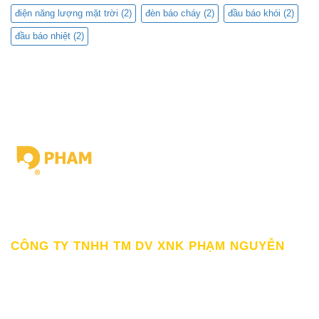
điện năng lượng mặt trời
(2)
đèn báo cháy
(2)
đầu báo khói
(2)
đầu báo nhiệt
(2)
Giấy chứng nhận ĐKKD số 0309862583 do Sở Kế hoạch Đầu tư
Thành Phố HCM cấp Ngày 19/03/2010
CÔNG TY TNHH TM DV XNK PHẠM NGUYỄN
111/12/12 Lý Thánh Tông, Phường Phú Thạnh, TP HCM
SĐT: 0899998022
Thư điện tử: sp@phamnguyen.net