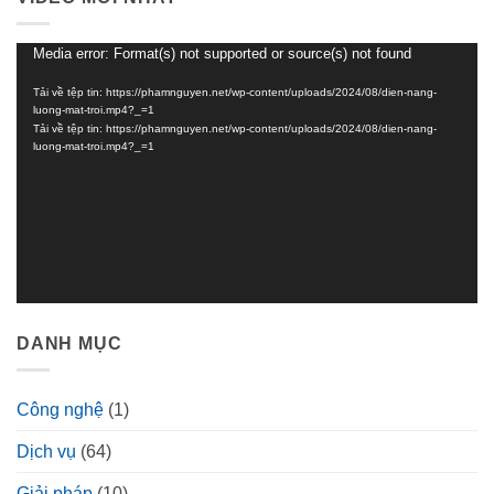
Media error: Format(s) not supported or source(s) not found
Trình
chơi
Tải về tệp tin: https://phamnguyen.net/wp-content/uploads/2024/08/dien-nang-
Video
luong-mat-troi.mp4?_=1
Tải về tệp tin: https://phamnguyen.net/wp-content/uploads/2024/08/dien-nang-
luong-mat-troi.mp4?_=1
DANH MỤC
Công nghệ
(1)
Dịch vụ
(64)
Giải pháp
(10)