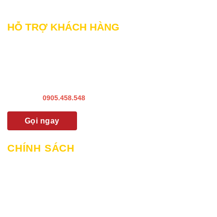
Web: phamnguyen.net
HỖ TRỢ KHÁCH HÀNG
Liên hệ Bảo hành & Khiếu nại
Liên hệ Sửa Chữa Bào trì
Liên hệ khảo sát & lắp đặt
Hướng dẫn sử dụng
Hotline:
0905.458.548
Gọi ngay
CHÍNH SÁCH
Chính sách mua hàng & thanh toán
Chính sách giao hàng và lắp đặt
Chính sách bảo hành
Chính sách bảo mật