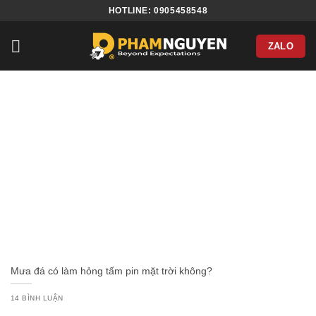
Bỏ
HOTLINE: 0905458548
qua
nội
ZALO
dung
Mưa đá có làm hỏng tấm pin mặt trời không?
14 BÌNH LUẬN