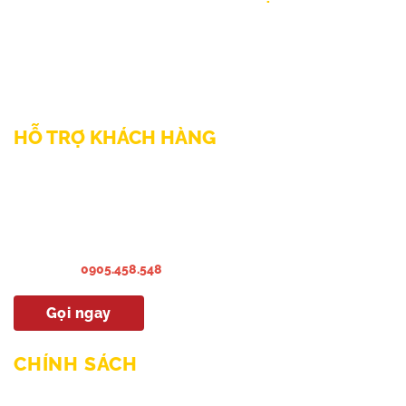
111/12/12 Lý Thánh Tông, Phường Phú Thạnh, TP HCM
SĐT: 0899998022
Thư điện tử: sp@phamnguyen.net
Web: phamnguyen.net
HỖ TRỢ KHÁCH HÀNG
Liên hệ Bảo hành & Khiếu nại
Liên hệ Sửa Chữa Bào trì
Liên hệ khảo sát & lắp đặt
Hướng dẫn sử dụng
Hotline:
0905.458.548
Gọi ngay
CHÍNH SÁCH
Chính sách mua hàng & thanh toán