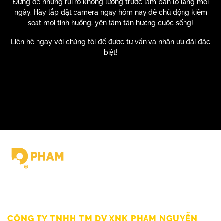
Đừng để những rủi ro không lường trước làm bạn lo lắng mỗi
ngày. Hãy lắp đặt camera ngay hôm nay để chủ động kiểm
soát mọi tình huống,
yên tâm tận hưởng cuộc sống!
Liên hệ ngay với chúng tôi để được tư vấn và nhận ưu đãi đặc
biệt!
Giấy chứng nhận ĐKKD số 0309862583 do Sở Kế hoạch Đầu tư
Thành Phố HCM cấp Ngày 19/03/2010
CÔNG TY TNHH TM DV XNK PHẠM NGUYỄN