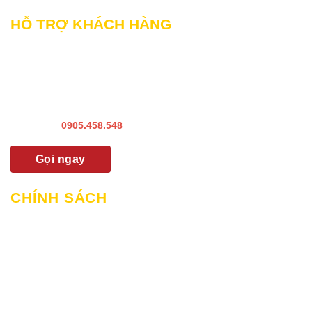
HỖ TRỢ KHÁCH HÀNG
Liên hệ Bảo hành & Khiếu nại
Liên hệ Sửa Chữa Bào trì
Liên hệ khảo sát & lắp đặt
Hướng dẫn sử dụng
Hotline:
0905.458.548
Gọi ngay
CHÍNH SÁCH
Chính sách mua hàng & thanh toán
Chính sách giao hàng và lắp đặt
Chính sách bảo hành
Chính sách bảo mật
Chính sách đổi trả