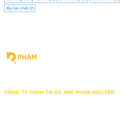
đầu báo nhiệt
(2)
Giấy chứng nhận ĐKKD số 0309862583 do Sở Kế hoạch Đầu tư
Thành Phố HCM cấp Ngày 19/03/2010
CÔNG TY TNHH TM DV XNK PHẠM NGUYỄN
111/12/12 Lý Thánh Tông, Phường Phú Thạnh, TP HCM
SĐT: 0899998022
Thư điện tử: sp@phamnguyen.net
Web: phamnguyen.net