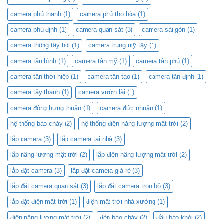
camera phú thạnh
(1)
camera phú thọ hòa
(1)
camera phú định
(1)
camera quan sát
(3)
camera sài gòn
(1)
camera thông tây hội
(1)
camera trung mỹ tây
(1)
camera tân bình
(1)
camera tân mỹ
(1)
camera tân phú
(1)
camera tân thới hiệp
(1)
camera tân tạo
(1)
camera tân định
(1)
camera tây thạnh
(1)
camera vườn lài
(1)
camera đông hưng thuận
(1)
camera đức nhuận
(1)
hệ thống báo cháy
(2)
hệ thống điện năng lượng mặt trời
(2)
lắp camera
(3)
lắp camera tại nhà
(3)
lắp năng lượng mặt trời
(2)
lắp điện năng lượng mặt trời
(2)
lắp đặt camera
(3)
lắp đặt camera giá rẻ
(3)
lắp đặt camera quan sát
(3)
lắp đặt camera trọn bộ
(3)
lắp đặt điện mặt trời
(1)
điện mặt trời nhà xưởng
(1)
điện năng lượng mặt trời
(2)
đèn báo cháy
(2)
đầu báo khói
(2)