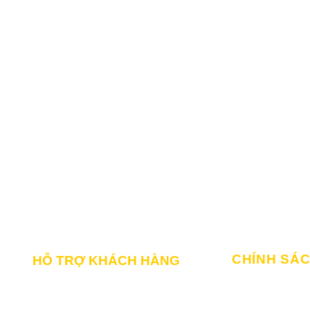
CHÍNH SÁ
HỖ TRỢ KHÁCH HÀNG
Chính sách mua
Liên hệ Bảo hành & Khiếu nại
Chính sách giao