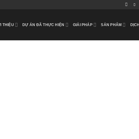
I THIỆU
DỰ ÁN ĐÃ THỰC HIỆN
GIẢI PHÁP
SẢN PHẨM
DỊC