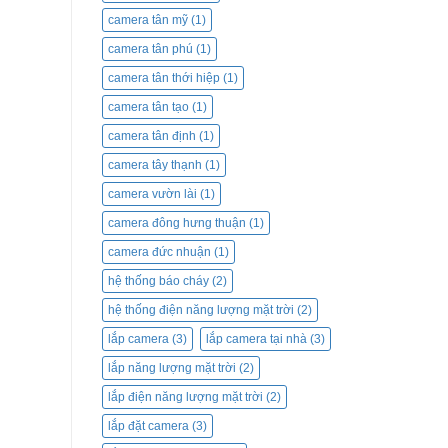
camera tân mỹ
(1)
camera tân phú
(1)
camera tân thới hiệp
(1)
camera tân tạo
(1)
camera tân định
(1)
camera tây thạnh
(1)
camera vườn lài
(1)
camera đông hưng thuận
(1)
camera đức nhuận
(1)
hệ thống báo cháy
(2)
hệ thống điện năng lượng mặt trời
(2)
lắp camera
(3)
lắp camera tại nhà
(3)
lắp năng lượng mặt trời
(2)
lắp điện năng lượng mặt trời
(2)
lắp đặt camera
(3)