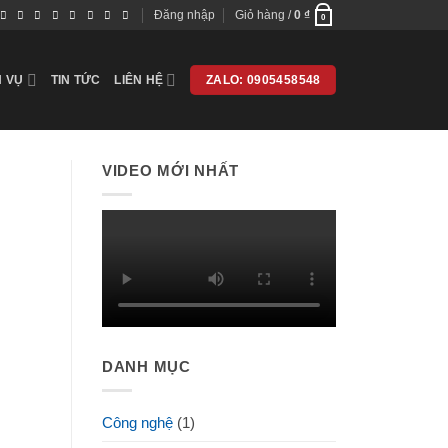
Đăng nhập
Giỏ hàng /
0
₫
0
H VỤ
TIN TỨC
LIÊN HỆ
ZALO: 0905458548
VIDEO MỚI NHẤT
DANH MỤC
Công nghệ
(1)