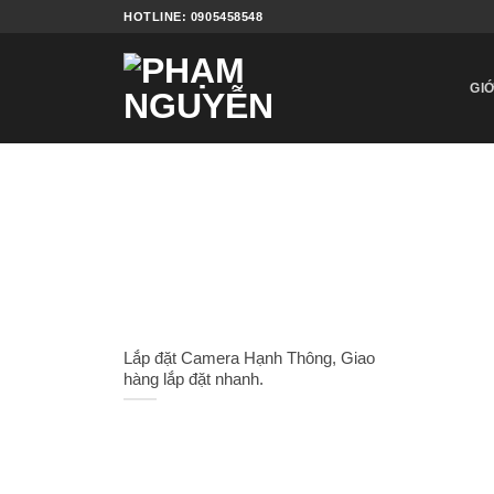
Bỏ
HOTLINE: 0905458548
qua
nội
dung
GIỚ
Lắp đặt Camera Hạnh Thông, Giao
hàng lắp đặt nhanh.