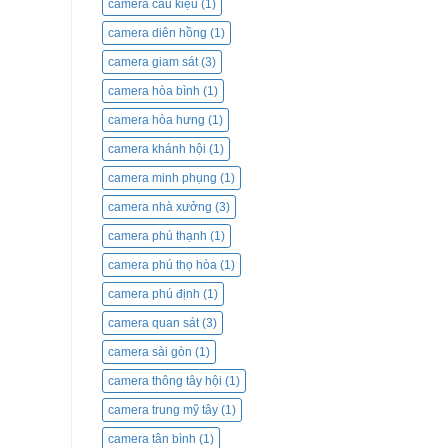
camera cầu kiệu
(1)
camera diên hồng
(1)
camera giam sát
(3)
camera hòa bình
(1)
camera hòa hưng
(1)
camera khánh hội
(1)
camera minh phụng
(1)
camera nhà xưởng
(3)
camera phú thạnh
(1)
camera phú thọ hòa
(1)
camera phú định
(1)
camera quan sát
(3)
camera sài gòn
(1)
camera thông tây hội
(1)
camera trung mỹ tây
(1)
camera tân bình
(1)