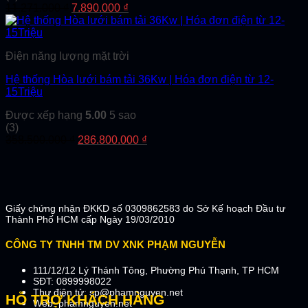
Giá
Giá
11.271.000
₫
7.890.000
₫
gốc
hiện
là:
tại
11.271.000 ₫.
là:
Điện năng lượng mặt trời
7.890.000 ₫.
Hệ thống Hòa lưới bám tải 36Kw | Hóa đơn điện từ 12-
15Triệu
Được xếp hạng
5.00
5 sao
(3)
Giá
Giá
358.500.000
₫
286.800.000
₫
gốc
hiện
là:
tại
358.500.000 ₫.
là:
286.800.000 ₫.
Giấy chứng nhận ĐKKD số 0309862583 do Sở Kế hoạch Đầu tư
Thành Phố HCM cấp Ngày 19/03/2010
CÔNG TY TNHH TM DV XNK PHẠM NGUYỄN
111/12/12 Lý Thánh Tông, Phường Phú Thạnh, TP HCM
SĐT: 0899998022
Thư điện tử: sp@phamnguyen.net
HỖ TRỢ KHÁCH HÀNG
Web: phamnguyen.net