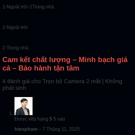
1-Ngoài trời-1Trong nhà
2-Ngoài trời
2-Trong nhà
Cam kết chất lượng – Minh bạch giá
cả – Bảo hành tận tâm
4 đánh giá cho
Trọn bộ Camera 2 mắt | Không
phát sinh
Được xếp hạng
5
5 sao
hienpham
–
7 Tháng 11, 2025