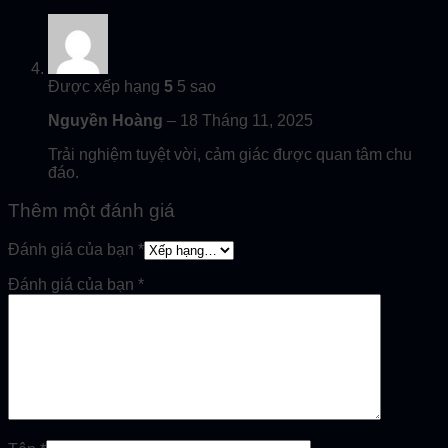
Được xếp hạng
5
5 sao
Nguyền Hoàng
–
18 Tháng 11, 2025
Trải nghiệm tuyệt vời, cảm giác được quan tâm chu
đáo.
Thêm một đánh giá
Đánh giá của bạn
*
Đánh giá của bạn
*