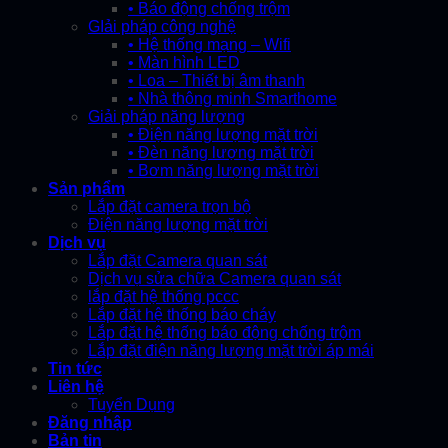
• Báo động chống trộm
GIải pháp công nghệ
• Hệ thống mạng – Wifi
• Màn hình LED
• Loa – Thiết bị âm thanh
• Nhà thông minh Smarthome
Giải pháp năng lượng
• Điện năng lượng mặt trời
• Đèn năng lượng mặt trời
• Bơm năng lượng mặt trời
Sản phẩm
Lắp đặt camera trọn bộ
Điện năng lượng mặt trời
Dịch vụ
Lắp đặt Camera quan sát
Dịch vụ sửa chữa Camera quan sát
lắp đặt hệ thống pccc
Lắp đặt hệ thống báo cháy
Lắp đặt hệ thống báo động chống trộm
Lắp đặt điện năng lượng mặt trời áp mái
Tin tức
Liên hệ
Tuyển Dụng
Đăng nhập
Bản tin