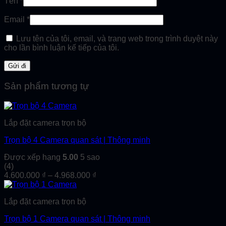
Tên
*
Email
*
Lưu tên của tôi, email, và trang web trong trình duyệt này
cho lần bình luận kế tiếp của tôi.
Sản phẩm tương tự
Lắp đặt camera trọn bộ
Trọn bộ 4 Camera quan sát | Thông minh
Được xếp hạng
5.00
5 sao
(4)
Khoảng
4.600.000
₫
–
4.968.000
₫
giá:
từ
Lắp đặt camera trọn bộ
4.600.000 ₫
đến
Trọn bộ 1 Camera quan sát | Thông minh
4.968.000 ₫