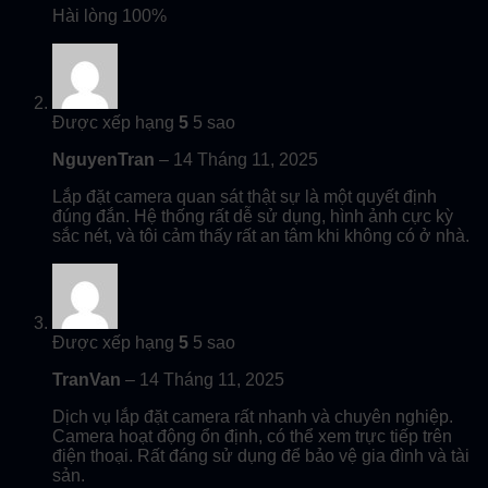
Hài lòng 100%
Được xếp hạng
5
5 sao
NguyenTran
–
14 Tháng 11, 2025
Lắp đặt camera quan sát thật sự là một quyết định
đúng đắn. Hệ thống rất dễ sử dụng, hình ảnh cực kỳ
sắc nét, và tôi cảm thấy rất an tâm khi không có ở nhà.
Được xếp hạng
5
5 sao
TranVan
–
14 Tháng 11, 2025
Dịch vụ lắp đặt camera rất nhanh và chuyên nghiệp.
Camera hoạt động ổn định, có thể xem trực tiếp trên
điện thoại. Rất đáng sử dụng để bảo vệ gia đình và tài
sản.