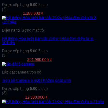
Được xếp hạng
5.00
5 sao
(3)
Giá
Giá
1.698.000
₫
1.188.000
₫
gốc
hiện
là:
tại
1.698.000 ₫.
là:
Điện năng lượng mặt trời
1.188.000 ₫.
Hệ thống Hòa lưới bám tải 25Kw | Hóa đơn điện từ 8-
10Triệu
Được xếp hạng
5.00
5 sao
(3)
Giá
Giá
252.475.000
₫
201.980.000
₫
gốc
hiện
là:
tại
Lắp đặt camera trọn bộ
252.475.000 ₫.
là:
201.980.000 ₫.
Trọn bộ Camera 6 mắt | Không phát sinh
Được xếp hạng
5.00
5 sao
(3)
Giá
Giá
17.971.000
₫
12.580.000
₫
gốc
hiện
là:
tại