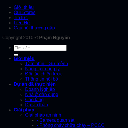
Giới thiệu
Our Stores
Tin tức
Liên Hệ
Câu hỏi thường gặp
Copyright 2010 ©
Phạm Nguyễn
Tìm
kiếm:
Giới thiệu
Tầm nhìn – Sứ mệnh
Năng lực công ty
Đối tác chiến lược
Thông tin nội bộ
Dự án đã thực hiện
Doanh Nghiệp
Nhà ở dân dụng
Cao tầng
Dự án thầu
Giải pháp
Giải pháp an ninh
• Camera quan sát
• Phòng cháy chữa cháy – PCCC