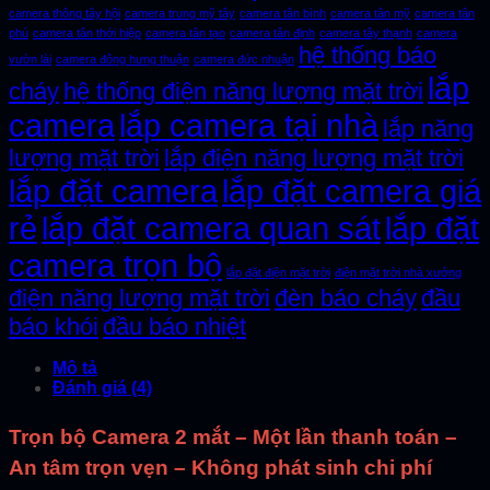
camera thông tây hội
camera trung mỹ tây
camera tân bình
camera tân mỹ
camera tân
phú
camera tân thới hiệp
camera tân tạo
camera tân định
camera tây thạnh
camera
hệ thống báo
vườn lài
camera đông hưng thuận
camera đức nhuận
lắp
cháy
hệ thống điện năng lượng mặt trời
camera
lắp camera tại nhà
lắp năng
lượng mặt trời
lắp điện năng lượng mặt trời
lắp đặt camera
lắp đặt camera giá
rẻ
lắp đặt camera quan sát
lắp đặt
camera trọn bộ
lắp đặt điện mặt trời
điện mặt trời nhà xưởng
điện năng lượng mặt trời
đèn báo cháy
đầu
báo khói
đầu báo nhiệt
Mô tả
Đánh giá (4)
Trọn bộ Camera 2 mắt
– Một lần thanh toán –
An tâm trọn vẹn – Không phát sinh chi phí