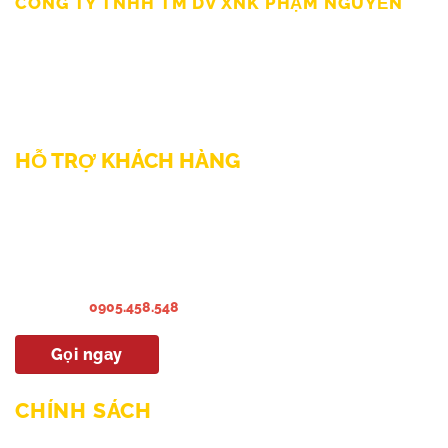
CÔNG TY TNHH TM DV XNK PHẠM NGUYỄN
111/12/12 Lý Thánh Tông, Phường Phú Thạnh, TP HCM
SĐT: 0899998022
Thư điện tử: sp@phamnguyen.net
Web: phamnguyen.net
HỖ TRỢ KHÁCH HÀNG
Liên hệ Bảo hành & Khiếu nại
Liên hệ Sửa Chữa Bào trì
Liên hệ khảo sát & lắp đặt
Hướng dẫn sử dụng
Hotline:
0905.458.548
Gọi ngay
CHÍNH SÁCH