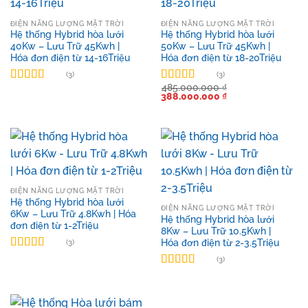
ĐIỆN NĂNG LƯỢNG MẶT TRỜI
ĐIỆN NĂNG LƯỢNG MẶT TRỜI
Hệ thống Hybrid hòa lưới
Hệ thống Hybrid hòa lưới
40Kw – Lưu Trữ 45Kwh |
50Kw – Lưu Trữ 45Kwh |
Hóa đơn điện từ 14-16Triệu
Hóa đơn điện từ 18-20Triệu
(3)
(3)
485.000.000
₫
Được xếp
Được xếp
Giá
Giá
388.000.000
₫
hạng
5.00
5
hạng
5.00
5
gốc
hiện
sao
sao
là:
tại
485.000.000 ₫.
là:
388.000.000 ₫.
ĐIỆN NĂNG LƯỢNG MẶT TRỜI
Hệ thống Hybrid hòa lưới
ĐIỆN NĂNG LƯỢNG MẶT TRỜI
6Kw – Lưu Trữ 4.8Kwh | Hóa
Hệ thống Hybrid hòa lưới
đơn điện từ 1-2Triệu
8Kw – Lưu Trữ 10.5Kwh |
Hóa đơn điện từ 2-3.5Triệu
(3)
Được xếp
(3)
hạng
5.00
5
Được xếp
sao
hạng
5.00
5
sao