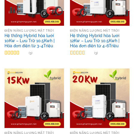
ĐIỆN NĂNG LƯỢNG MẶT TRỜI
ĐIỆN NĂNG LƯỢNG MẶT TRỜI
Hệ thống Hybrid hòa lưới
Hệ thống Hybrid hòa lưới
10Kw – Lưu Trữ 10.5Kwh |
12Kw – Lưu Trữ 10.5Kwh |
Hóa đơn điện từ 3-4Triệu
Hóa đơn điện từ 4-6Triệu
(3)
(3)
Được xếp
Được xếp
hạng
5.00
5
hạng
5.00
5
sao
sao
ĐIỆN NĂNG LƯỢNG MẶT TRỜI
ĐIỆN NĂNG LƯỢNG MẶT TRỜI