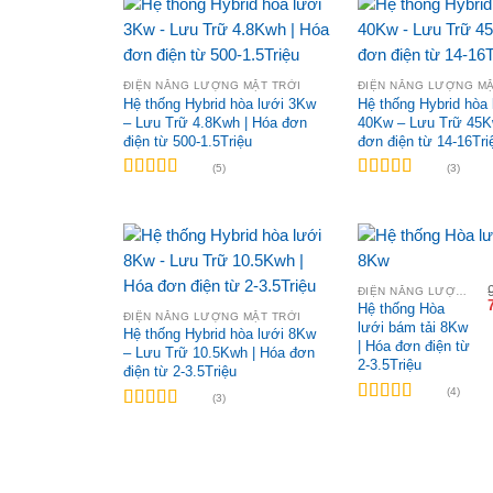
ĐIỆN NĂNG LƯỢNG MẶT TRỜI
ĐIỆN NĂNG LƯỢNG MẶ
Hệ thống Hybrid hòa lưới 3Kw
Hệ thống Hybrid hòa 
– Lưu Trữ 4.8Kwh | Hóa đơn
40Kw – Lưu Trữ 45K
điện từ 500-1.5Triệu
đơn điện từ 14-16Tri
(5)
(3)
Được xếp
Được xếp
hạng
4.80
5
hạng
5.00
5
sao
sao
ĐIỆN NĂNG LƯỢNG MẶT TRỜI
Hệ thống Hòa
ĐIỆN NĂNG LƯỢNG MẶT TRỜI
lưới bám tải 8Kw
l
Hệ thống Hybrid hòa lưới 8Kw
| Hóa đơn điện từ
– Lưu Trữ 10.5Kwh | Hóa đơn
2-3.5Triệu
điện từ 2-3.5Triệu
(4)
(3)
Được xếp
Được xếp
hạng
5.00
5
hạng
5.00
5
sao
sao