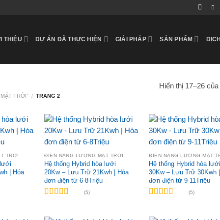
I THIỆU
DỰ ÁN ĐÃ THỰC HIỆN
GIẢI PHÁP
SẢN PHẨM
DỊC
Hiển thị 17–26 của
 MẶT TRỜI”
/
TRANG 2
T TRỜI
ĐIỆN NĂNG LƯỢNG MẶT TRỜI
ĐIỆN NĂNG LƯỢNG MẶT T
lưới
Hệ thống Hybrid hòa lưới
Hệ thống Hybrid hòa lướ
wh | Hóa
20Kw – Lưu Trữ 21Kwh | Hóa
30Kw – Lưu Trữ 30Kwh 
đơn điện từ 6-8Triệu
đơn điện từ 9-11Triệu
(5)
(5)
Được xếp
Được xếp
hạng
5.00
5
hạng
5.00
5
sao
sao