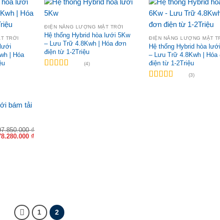
ĐIỆN NĂNG LƯỢNG MẶT TRỜI
Hệ thống Hybrid hòa lưới 5Kw
T TRỜI
ĐIỆN NĂNG LƯỢNG MẶT T
– Lưu Trữ 4.8Kwh | Hóa đơn
lưới
Hệ thống Hybrid hòa lướ
điện từ 1-2Triệu
wh | Hóa
– Lưu Trữ 4.8Kwh | Hóa
ệu
điện từ 1-2Triệu
(4)
Được xếp
(3)
hạng
5.00
5
Được xếp
sao
hạng
5.00
5
sao
97.850.000
₫
Giá
Giá
78.280.000
₫
gốc
hiện
à:
tại
97.850.000 ₫.
là:
78.280.000 ₫.
1
2