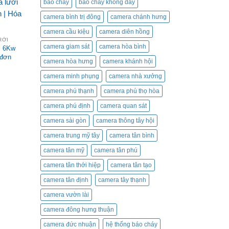
báo cháy
báo cháy không dây
camera bình trị đông
camera chánh hưng
camera cầu kiệu
camera diên hồng
RỜI
camera giam sát
camera hòa bình
i 6Kw
 đơn
camera hòa hưng
camera khánh hội
camera minh phụng
camera nhà xưởng
camera phú thạnh
camera phú thọ hòa
camera phú định
camera quan sát
camera sài gòn
camera thông tây hội
camera trung mỹ tây
camera tân bình
camera tân mỹ
camera tân phú
camera tân thới hiệp
camera tân tạo
camera tân định
camera tây thạnh
camera vườn lài
camera đông hưng thuận
camera đức nhuận
hệ thống báo cháy