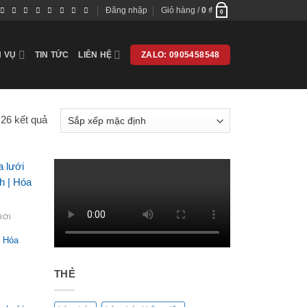
Đăng nhập
Giỏ hàng /
0
₫
0
H VỤ
TIN TỨC
LIÊN HỆ
ZALO: 0905458548
 26 kết quả
RỜI
i
| Hóa
THẺ