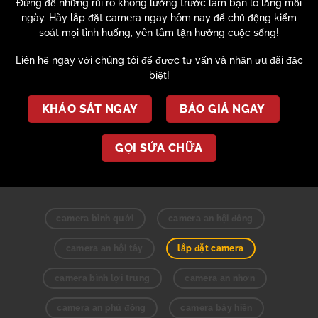
Đừng để những rủi ro không lường trước làm bạn lo lắng mỗi
ngày. Hãy lắp đặt camera ngay hôm nay để chủ động kiểm
soát mọi tình huống,
yên tâm tận hưởng cuộc sống!
Liên hệ ngay với chúng tôi để được tư vấn và nhận ưu đãi đặc
biệt!
KHẢO SÁT NGAY
BÁO GIÁ NGAY
GỌI SỬA CHỮA
camera bình quới
camera an hội đông
camera an hội tây
lắp đặt camera
camera bình lợi trung
camera an nhơn
camera an phú đông
camera bảy hiền