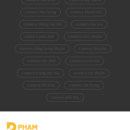
camera hòa bình
camera tây thạnh
camera hòa hưng
camera khánh hội
camera thông tây hội
camera tân tạo
camera phú định
camera đức nhuận
camera đông hưng thuận
camera tân phú
camera tân định
camera vườn lài
camera trung mỹ tây
camera tân thuận
camera tân hòa
camera tân hưng
camera phú thọ