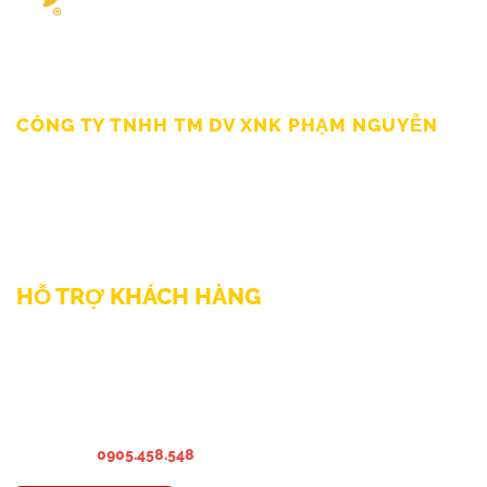
Giấy chứng nhận ĐKKD số 0309862583 do Sở Kế hoạch Đầu tư
Thành Phố HCM cấp Ngày 19/03/2010
CÔNG TY TNHH TM DV XNK PHẠM NGUYỄN
111/12/12 Lý Thánh Tông, Phường Phú Thạnh, TP HCM
SĐT: 0899998022
Thư điện tử: sp@phamnguyen.net
Web: phamnguyen.net
HỖ TRỢ KHÁCH HÀNG
Liên hệ Bảo hành & Khiếu nại
Liên hệ Sửa Chữa Bào trì
Liên hệ khảo sát & lắp đặt
Hướng dẫn sử dụng
Hotline:
0905.458.548