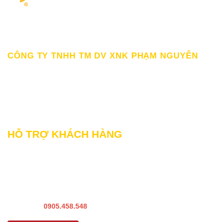
Giấy chứng nhận ĐKKD số 0309862583 do Sở Kế hoạch Đầu tư
Thành Phố HCM cấp Ngày 19/03/2010
CÔNG TY TNHH TM DV XNK PHẠM NGUYỄN
111/12/12 Lý Thánh Tông, Phường Phú Thạnh, TP HCM
SĐT: 0899998022
Thư điện tử: sp@phamnguyen.net
Web: phamnguyen.net
HỖ TRỢ KHÁCH HÀNG
Liên hệ Bảo hành & Khiếu nại
Liên hệ Sửa Chữa Bào trì
Liên hệ khảo sát & lắp đặt
Hướng dẫn sử dụng
Hotline:
0905.458.548