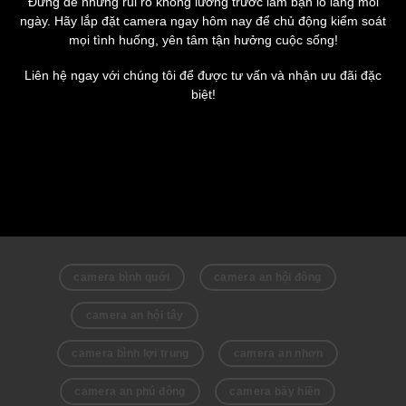
Đừng để những rủi ro không lường trước làm bạn lo lắng mỗi
ngày. Hãy lắp đặt camera ngay hôm nay để chủ động kiểm soát
mọi tình huống,
yên tâm tận hưởng cuộc sống!
Liên hệ ngay với chúng tôi để được tư vấn và nhận ưu đãi đặc
biệt!
camera bình quới
camera an hội đông
camera an hội tây
camera bình lợi trung
camera an nhơn
camera an phú đông
camera bảy hiền