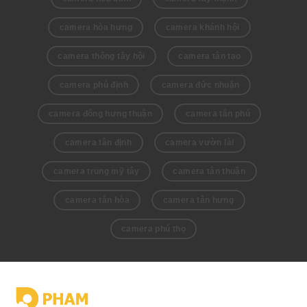
camera hòa hưng
camera khánh hội
camera thông tây hội
camera tân tạo
camera phú định
camera đức nhuận
camera đông hưng thuận
camera tân phú
camera tân định
camera vườn lài
camera trung mỹ tây
camera tân thuận
camera tân hòa
camera tân hưng
camera phú thọ