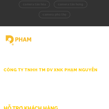
camera tân hòa
camera tân hưng
camera phú thọ
Giấy chứng nhận ĐKKD số 0309862583 do Sở Kế hoạch Đầu tư
Thành Phố HCM cấp Ngày 19/03/2010
CÔNG TY TNHH TM DV XNK PHẠM NGUYỄN
111/12/12 Lý Thánh Tông, Phường Phú Thạnh, TP HCM
SĐT: 0899998022
Thư điện tử: sp@phamnguyen.net
Web: phamnguyen.net
HỖ TRỢ KHÁCH HÀNG