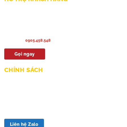
Liên hệ Bảo hành & Khiếu nại
Liên hệ Sửa Chữa Bào trì
Liên hệ khảo sát & lắp đặt
Hướng dẫn sử dụng
Hotline:
0905.458.548
Gọi ngay
CHÍNH SÁCH
Chính sách mua hàng & thanh toán
Chính sách giao hàng và lắp đặt
Chính sách bảo hành
Chính sách bảo mật
Chính sách đổi trả
Liên hệ Zalo