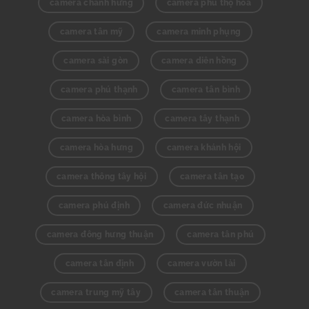
camera chánh hưng
camera phú thọ hòa
camera tân mỹ
camera minh phụng
camera sài gòn
camera diên hồng
camera phú thạnh
camera tân bình
camera hòa bình
camera tây thạnh
camera hòa hưng
camera khánh hội
camera thông tây hội
camera tân tạo
camera phú định
camera đức nhuận
camera đông hưng thuận
camera tân phú
camera tân định
camera vườn lài
camera trung mỹ tây
camera tân thuận