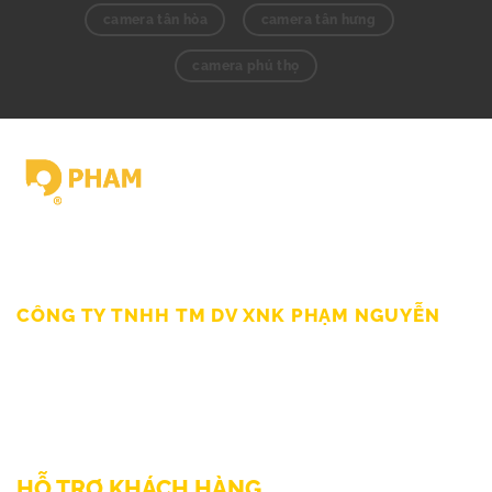
camera tân hòa
camera tân hưng
camera phú thọ
Giấy chứng nhận ĐKKD số 0309862583 do Sở Kế hoạch Đầu tư
Thành Phố HCM cấp Ngày 19/03/2010
CÔNG TY TNHH TM DV XNK PHẠM NGUYỄN
111/12/12 Lý Thánh Tông, Phường Phú Thạnh, TP HCM
SĐT: 0899998022
Thư điện tử: sp@phamnguyen.net
Web: phamnguyen.net
HỖ TRỢ KHÁCH HÀNG