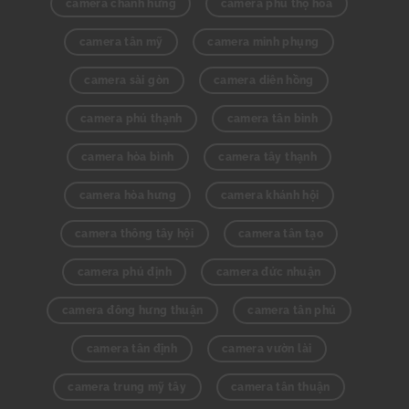
camera chánh hưng
camera phú thọ hòa
camera tân mỹ
camera minh phụng
camera sài gòn
camera diên hồng
camera phú thạnh
camera tân bình
camera hòa bình
camera tây thạnh
camera hòa hưng
camera khánh hội
camera thông tây hội
camera tân tạo
camera phú định
camera đức nhuận
camera đông hưng thuận
camera tân phú
camera tân định
camera vườn lài
camera trung mỹ tây
camera tân thuận