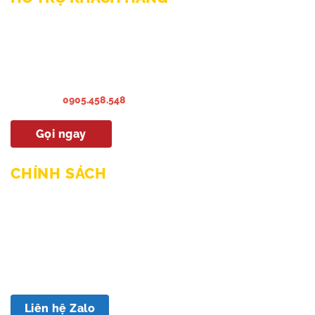
Liên hệ Bảo hành & Khiếu nại
Liên hệ Sửa Chữa Bào trì
Liên hệ khảo sát & lắp đặt
Hướng dẫn sử dụng
Hotline:
0905.458.548
Gọi ngay
CHÍNH SÁCH
Chính sách mua hàng & thanh toán
Chính sách giao hàng và lắp đặt
Chính sách bảo hành
Chính sách bảo mật
Chính sách đổi trả
Liên hệ Zalo