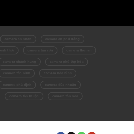
camera an nhơn
camera an phú đông
ình thới
camera tân sơn
camera thới an
camera chánh hưng
camera phú thọ hòa
camera tân bình
camera hòa bình
camera phú định
camera đức nhuận
camera tân thuận
camera tân hòa