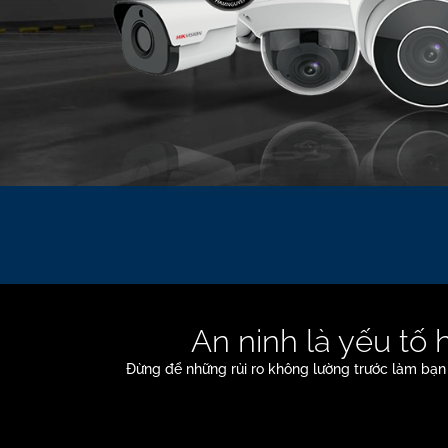
An ninh là yếu tố
Đừng để những rủi ro không lường trước làm bạn