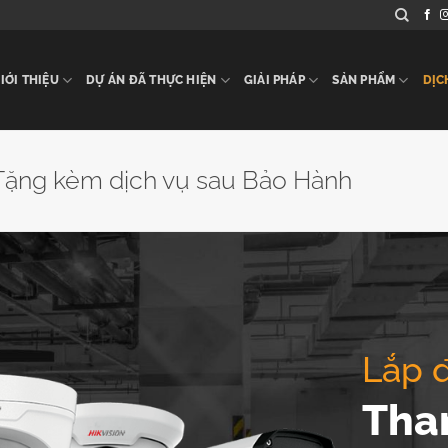
IỚI THIỆU
DỰ ÁN ĐÃ THỰC HIỆN
GIẢI PHÁP
SẢN PHẨM
DỊC
Tặng kèm dịch vụ sau Bảo Hành
Lắp 
Than