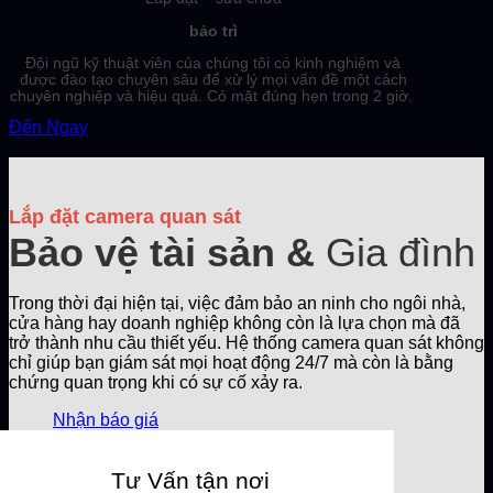
bảo trì
Đội ngũ kỹ thuật viên của chúng tôi có kinh nghiệm và
được đào tạo chuyên sâu để xử lý mọi vấn đề một cách
chuyên nghiệp và hiệu quả. Có mặt đúng hẹn trong 2 giờ.
Đến Ngay
Lắp đặt camera quan sát
Bảo vệ tài sản &
Gia đình
Trong thời đại hiện tại, việc đảm bảo an ninh cho ngôi nhà,
cửa hàng hay doanh nghiệp không còn là lựa chọn mà đã
trở thành nhu cầu thiết yếu. Hệ thống camera quan sát không
chỉ giúp bạn giám sát mọi hoạt động 24/7 mà còn là bằng
chứng quan trọng khi có sự cố xảy ra.
Nhận báo giá
Tư Vấn tận nơi