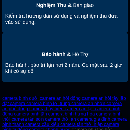
Nghiệm Thu &
Bàn giao
Kiểm tra hướng dẫn sử dụng và nghiệm thu đưa
vào sử dụng.
Bảo hành
&
Hổ Trợ
Bảo hành, bảo trì tận nơi 2 năm, Có mặt sau 2 giờ
khi có sự cố
camera bình quới
camera an hội đông
camera an hội tây
lắp
đặt camera
camera bình lợi trung
camera an nhơn
camera
an phú đông
camera bảy hiền
camera an lạc
camera bình
đông
camera bình tân
camera bình hưng hòa
camera bình
thới
camera tân sơn
camera thới an
camera gia định
camera
bình thạnh
camera cầu kiệu
camera tân thới hiệp
camera
bình trị đông
camera chánh hưng
camera phú thọ hòa