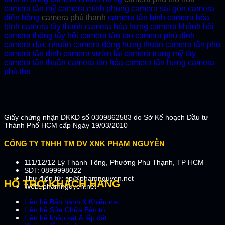
camera tân mỹ
camera minh phụng
camera sài gòn
camera
diên hồng
camera phú thạnh
camera tân bình
camera hòa
bình
camera tây thạnh
camera hòa hưng
camera khánh hội
camera thông tây hội
camera tân tạo
camera phú định
camera đức nhuận
camera đông hưng thuận
camera tân phú
camera tân định
camera vườn lài
camera trung mỹ tây
camera tân thuận
camera tân hòa
camera tân hưng
camera
phú thọ
Giấy chứng nhận ĐKKD số 0309862583 do Sở Kế hoạch Đầu tư
Thành Phố HCM cấp Ngày 19/03/2010
CÔNG TY TNHH TM DV XNK PHẠM NGUYỄN
111/12/12 Lý Thánh Tông, Phường Phú Thạnh, TP HCM
SĐT: 0899998022
Thư điện tử: sp@phamnguyen.net
HỖ TRỢ KHÁCH HÀNG
Web: phamnguyen.net
Liên hệ Bảo hành & Khiếu nại
Liên hệ Sửa Chữa Bào trì
Liên hệ khảo sát & lắp đặt