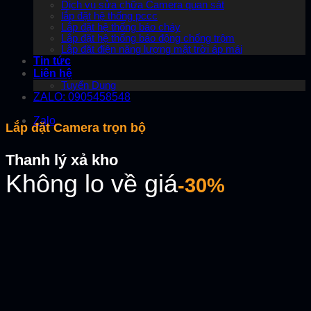
Dịch vụ sửa chữa Camera quan sát
lắp đặt hệ thống pccc
Lắp đặt hệ thống báo cháy
Lắp đặt hệ thống báo động chống trộm
Lắp đặt điện năng lượng mặt trời áp mái
Tin tức
Liên hệ
Tuyển Dụng
ZALO: 0905458548
Zalo
Lắp đặt Camera trọn bộ
Thanh lý xả kho
Không lo về giá
-30%