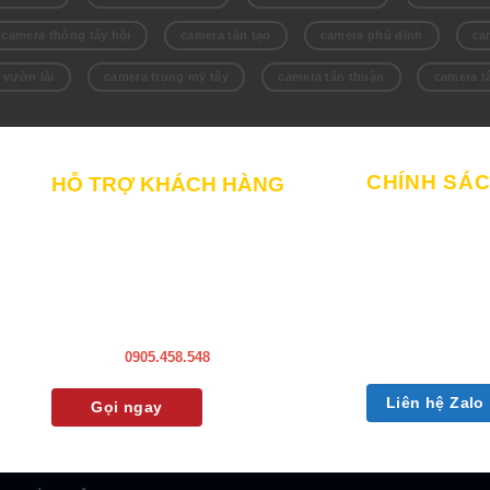
camera thông tây hội
camera tân tạo
camera phú định
ca
 vườn lài
camera trung mỹ tây
camera tân thuận
camera t
CHÍNH SÁ
HỖ TRỢ KHÁCH HÀNG
Chính sách mua
Liên hệ Bảo hành & Khiếu nại
Chính sách giao
Liên hệ Sửa Chữa Bào trì
Chính sách bảo
Liên hệ khảo sát & lắp đặt
Chính sách bảo
Hướng dẫn sử dụng
Chính sách đổi t
Hotline:
0905.458.548
CM
Liên hệ Zalo
Gọi ngay