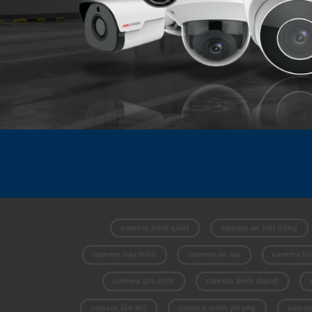
camera bình quới
camera an hội đông
camera bảy hiền
camera an lạc
camera bì
camera gia định
camera bình thạnh
camera tân mỹ
camera minh phụng
camer