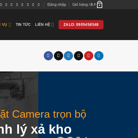
Đăng nhập
Giỏ hàng /
0
₫
0
H VỤ
TIN TỨC
LIÊN HỆ
ZALO: 0905458548
ặt Camera trọn bộ
h lý xả kho