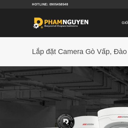
Bỏ
HOTLINE: 0905458548
qua
nội
dung
GIỚ
Lắp đặt Camera Gò Vấp, Đào 