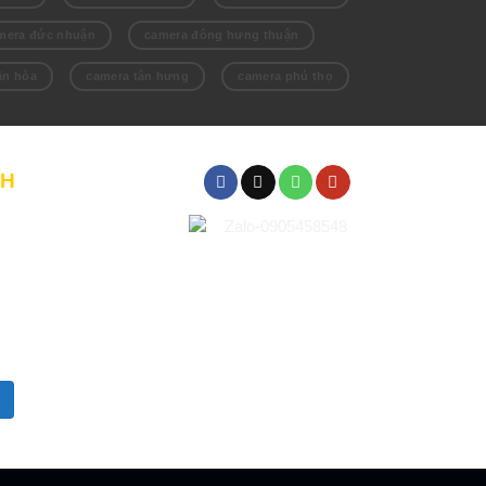
mera đức nhuận
camera đông hưng thuận
ân hòa
camera tân hưng
camera phú thọ
CH
 hàng & thanh toán
 hàng và lắp đặt
 hành
 mật
rả