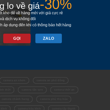
-30%
 lo về giá
t kho để về hàng mới với giá cực rẻ
và dịch vụ không đổi
h áp dụng đến khi có thông báo hết hàng
GỌI
ZALO
camera an nhơn
camera an phú đông
ình thới
camera tân sơn
camera thới an
camera chánh hưng
camera phú thọ hòa
 bình
camera hòa bình
camera tây thạnh