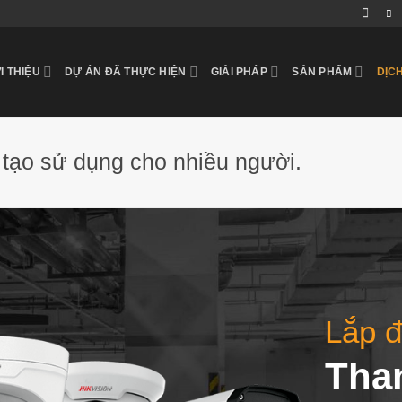
I THIỆU
DỰ ÁN ĐÃ THỰC HIỆN
GIẢI PHÁP
SẢN PHẨM
DỊC
tạo sử dụng cho nhiều người.
Lắp đ
Than