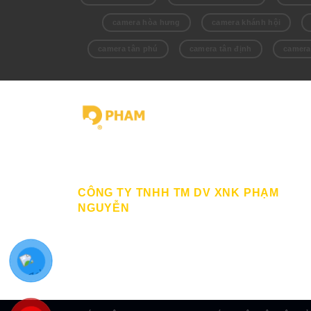
camera hòa hưng
camera khánh hội
camera tân phú
camera tân định
camera
Giấy chứng nhận ĐKKD số 0309862583 do Sở Kế hoạch
Đầu tư Thành Phố HCM cấp Ngày 19/03/2010
CÔNG TY TNHH TM DV XNK PHẠM
NGUYỄN
111/12/12 Lý Thánh Tông, Phường Phú Thạnh, TP H
SĐT: 0899998022
Thư điện tử: sp@phamnguyen.net
Web: phamnguyen.net