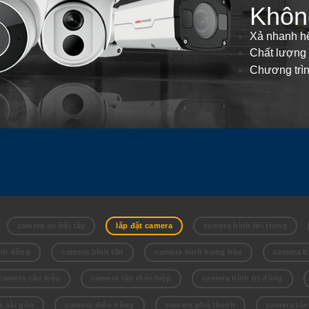
Không
Xả nhanh hế
Chất lượng 
Chương trìn
camera an hội tây
lắp đặt camera
camera bình lợi trung
nh đông
camera bình tân
camera bình hưng hòa
camera b
camera cầu kiệu
camera tân thới hiệp
camera bình trị đông
a sài gòn
camera diên hồng
camera phú thạnh
camera tân